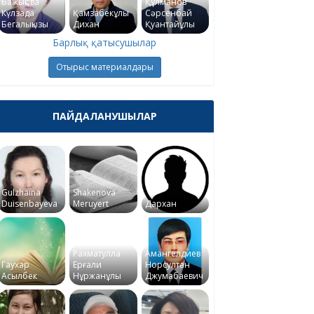
Бажықова
Құлманов
Күлзада
Қамзабекұлы
Сәрсенбай
Бегалықызы
Дихан
Қуантайұлы
Барлық қатысушылар
Отырыс материалдары
ПАЙДАЛАНУШЫЛАР
Gulzhaina
Shakenova
Duisenbayeva
Meruyert
Дархан
Рахматулла
Амангелдиев
Гаухар
Ерғали
Норсултан
Асылбек
Нұржанұлы
Джумабаевич