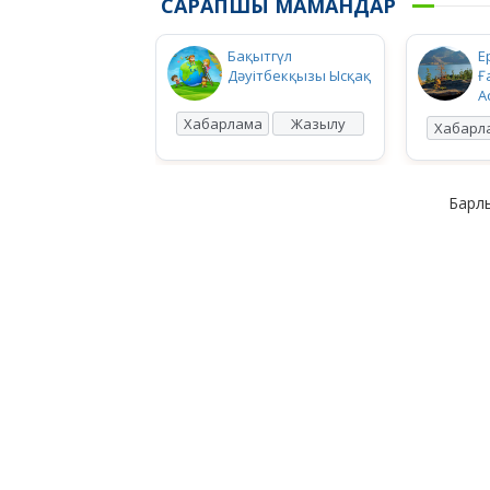
САРАПШЫ МАМАНДАР
Бақытгүл
Е
Дәуітбекқызы Ысқақ
Ғ
А
Хабарлама
Жазылу
Хабарл
Барлы