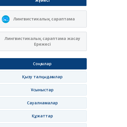
жүйесі
Ақжібек
Сая Ағанасқызы
Лингвистикалық сараптама
Нұрланқызы Ахмет
Итеғұлова
лама
Жазылу
Хабарлама
Жазылу
Хаб
Лингвистикалық сараптама жасау
Ережесі
Соңғылар
Қызу талқыдағылар
Ұсыныстар
Сауалнамалар
Құжаттар