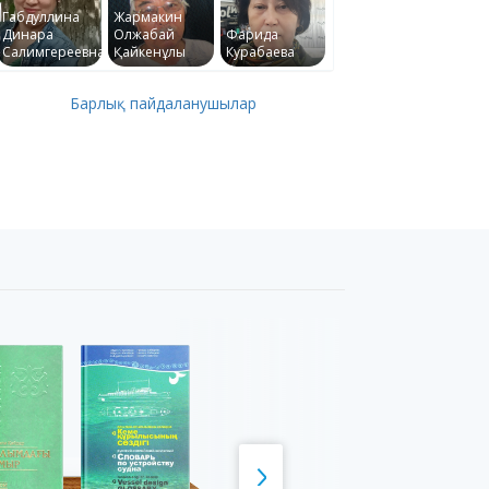
Габдуллина
Жармакин
Динара
Олжабай
Фарида
Салимгереевна
Қайкенұлы
Курабаева
Барлық пайдаланушылар