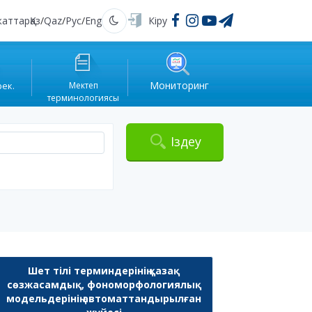
жаттар
Қаз
/
Qaz
/
Рус
/
Eng
Кіру
Қараңғы
Мониторинг
рек.
Мектеп
терминологиясы
Іздеу
Шет тілі терминдерінің қазақ
сөзжасамдық, фономорфологиялық
модельдерінің автоматтандырылған