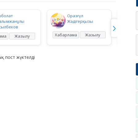
рболат
Оразгүл
алымжанұлы
Жәдігерқызы
сылбеков
Хабарлама
Жазылу
Хабар
ама
Жазылу
қ пост жүктелді