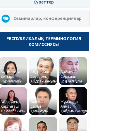
Суреттер
Семинарлар, конференциялар
РЕСПУБЛИКАЛЫҚ ТЕРМИНОЛОГИЯ
КОМИССИЯСЫ
Ақынбекова
Абдрахманов
Байменше
Динара
Сауытбек
Серікқали
Нұрғалиқызы
Абдрахманұлы
Ердіғалиұлы
Айдарбек
Әлісжан
Жұмағали
Қарлығаш
Сарқыт
Алмас
Жамалбекқызы
Қалымұлы
Қабдымәжитұлы