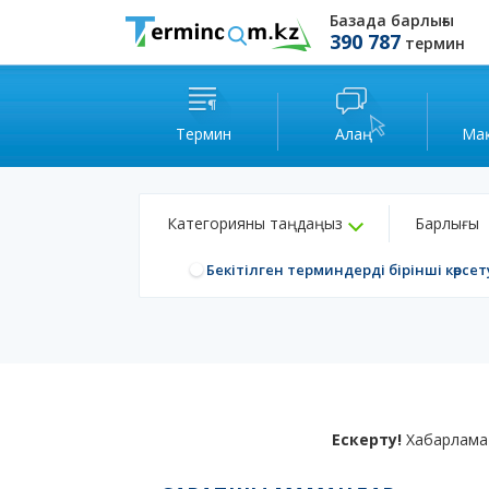
Базада барлығы
390 787
термин
Термин
Алаң
Ма
Категорияны таңдаңыз
Барлығы
Бекітілген терминдерді бірінші көрсет
Ескерту!
Хабарлама