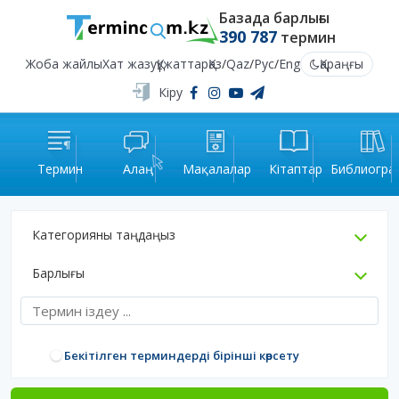
Базада барлығы
390 787
термин
Жоба жайлы
Хат жазу
Құжаттар
Қаз
/
Qaz
/
Рус
/
Eng
Қараңғы
Кіру
Термин
Алаң
Мақалалар
Кітаптар
Библиогра
Категорияны таңдаңыз
Барлығы
Бекітілген терминдерді бірінші көрсету