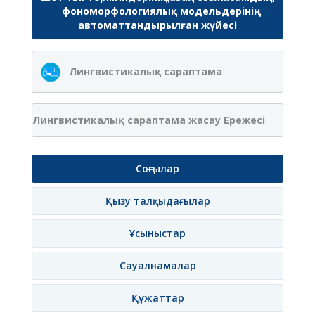
фономорфологиялық модельдерінің
автоматтандырылған жүйесі
Лингвистикалық сараптама
Лингвистикалық сараптама жасау Ережесі
Соңғылар
Қызу талқыдағылар
Ұсыныстар
Сауалнамалар
Құжаттар