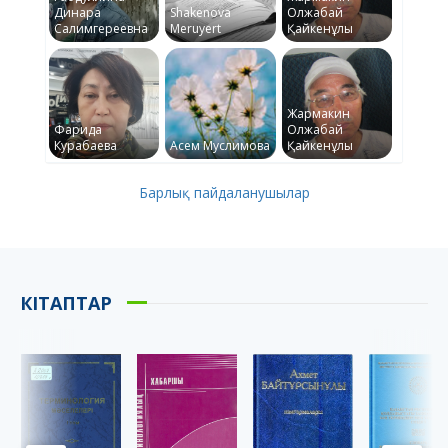
Динара
Shakenova
Олжабай
Салимгереевна
Meruyert
Қайкенұлы
Жармакин
Фарида
Олжабай
Курабаева
Асем Муслимова
Қайкенұлы
Барлық пайдаланушылар
КІТАПТАР