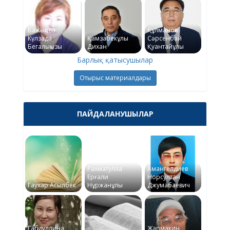
Бажықова
Құлманов
Күлзада
Қамзабекұлы
Сәрсенбай
Бегалықызы
Дихан
Қуантайұлы
Барлық қатысушылар
Отырыс материалдары
ПАЙДАЛАНУШЫЛАР
Рахматулла
Амангелдиев
Ерғали
Норсултан
Гаухар Асылбек
Нұржанұлы
Джумабаевич
Габдуллина
Жармакин