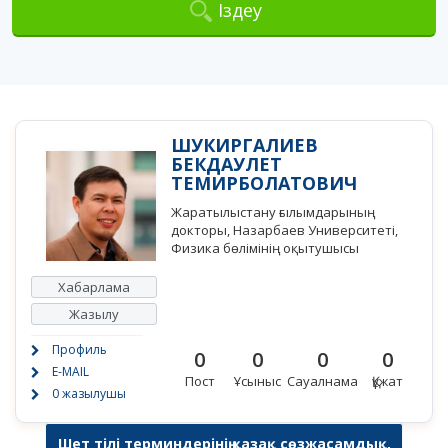
Іздеу
ШУКИРГАЛИЕВ
БЕКДАУЛЕТ
ТЕМИРБОЛАТОВИЧ
Жаратылыстану ғылымдарының
докторы, Назарбаев Университеті,
Физика бөлімінің оқытушысы
Хабарлама
Жазылу
Профиль
0
0
0
0
E-MAIL
Пост
Ұсыныс
Сауалнама
Құжат
0 жазылушы
Шет тілі терминдерінің қазақ сөзжасамдық,