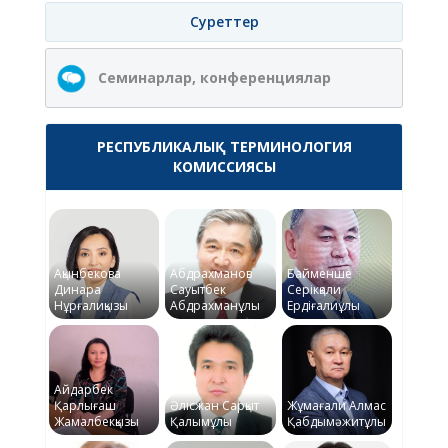
Суреттер
Семинарлар, конференциялар
РЕСПУБЛИКАЛЫҚ ТЕРМИНОЛОГИЯ
КОМИССИЯСЫ
Ақынбекова
Абдрахманов
Байменше
Динара
Сауытбек
Серікқали
Нұрғалиқызы
Абдрахманұлы
Ердіғалиұлы
Айдарбек
Қарлығаш
Әлісжан Сарқыт
Жұмағали Алмас
Жамалбекқызы
Қалымұлы
Қабдымәжитұлы