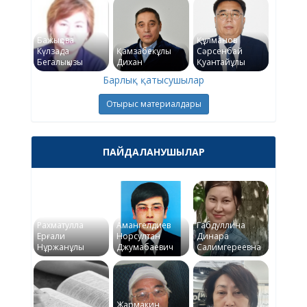
Бажықова
Құлманов
Күлзада
Қамзабекұлы
Сәрсенбай
Бегалықызы
Дихан
Қуантайұлы
Барлық қатысушылар
Отырыс материалдары
ПАЙДАЛАНУШЫЛАР
Рахматулла
Амангелдиев
Габдуллина
Ерғали
Норсултан
Динара
Нұржанұлы
Джумабаевич
Салимгереевна
Жармакин