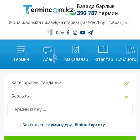
Базада барлығы
390 787
термин
Жоба жайлы
Хат жазу
Құжаттар
Қаз
/
Qaz
/
Рус
/
Eng
Қараңғы
Кіру
Термин
Алаң
Мақалалар
Кітаптар
Библиогра
Категорияны таңдаңыз
Барлығы
Бекітілген терминдерді бірінші көрсету