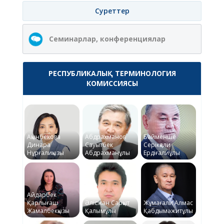
Суреттер
Семинарлар, конференциялар
РЕСПУБЛИКАЛЫҚ ТЕРМИНОЛОГИЯ
КОМИССИЯСЫ
Ақынбекова
Абдрахманов
Байменше
Динара
Сауытбек
Серікқали
Нұрғалиқызы
Абдрахманұлы
Ердіғалиұлы
Айдарбек
Қарлығаш
Әлісжан Сарқыт
Жұмағали Алмас
Жамалбекқызы
Қалымұлы
Қабдымәжитұлы