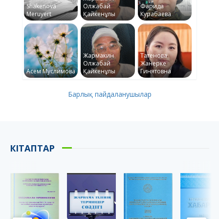
Shakenova
Олжабай
Фарида
Meruyert
Қайкенұлы
Курабаева
Жармакин
Татенова
Олжабай
Жанерке
Асем Муслимова
Қайкенұлы
Гинятовна
Барлық пайдаланушылар
КІТАПТАР