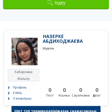
Іздеу
НАЗЕРКЕ
АБДИХОДЖАЕВА
Мұғалім
Хабарлама
Жазылу
Профиль
0
0
0
0
E-MAIL
Пост
Ұсыныс
Сауалнама
Құжат
0 жазылушы
Шет тілі терминдерінің қазақ сөзжасамдық,