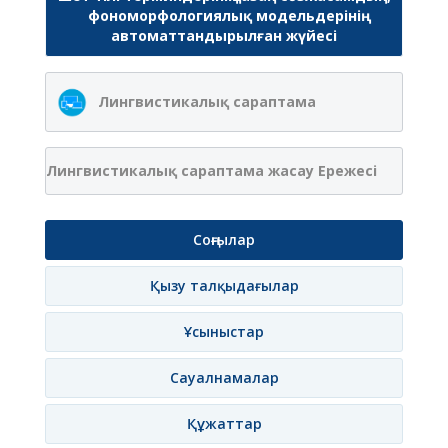
фономорфологиялық модельдерінің
автоматтандырылған жүйесі
Лингвистикалық сараптама
Лингвистикалық сараптама жасау Ережесі
Соңғылар
Қызу талқыдағылар
Ұсыныстар
Сауалнамалар
Құжаттар