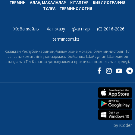
ТЕРМИН
АЛАҢ
МАҚАЛАЛАР
КІТАПТАР
БИБЛИОГРАФИЯ
ТҰЛҒА
ТЕРМИНОЛОГИЯ
Жоба жайлы
Хат жазу
Құжаттар
(C) 2016-2026
termincom.kz
Қазақстан Республикасының Ғылым және жоғары білім министрлігі Тіл
саясаты комитетінің тапсырмасы бойынша Шайсұлтан Шаяхметов
атындағы «Тіл-Қазына» ұлттық ғылыми-практикалық орталығы әзірледі.
by iCoder