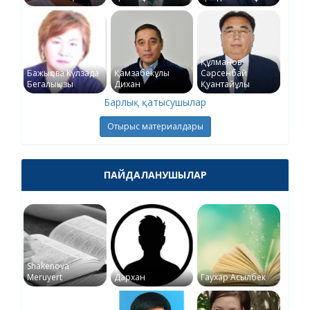
Құлманов
Бажықова Күлзада
Қамзабекұлы
Сәрсенбай
Бегалықызы
Дихан
Қуантайұлы
Барлық қатысушылар
Отырыс материалдары
ПАЙДАЛАНУШЫЛАР
Shakenova
Meruyert
Дархан
Гаухар Асылбек