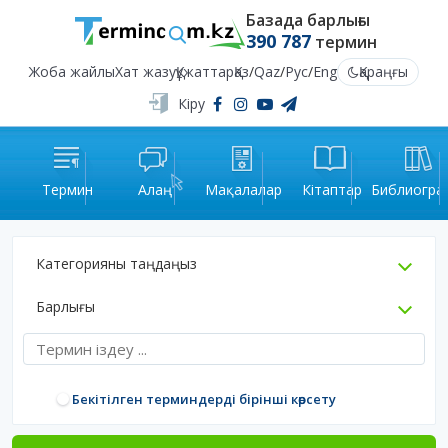
Базада барлығы
390 787
термин
Жоба жайлы
Хат жазу
Құжаттар
Қаз
/
Qaz
/
Рус
/
Eng
Қараңғы
Кіру
Термин
Алаң
Мақалалар
Кітаптар
Библиогра
Категорияны таңдаңыз
Барлығы
Бекітілген терминдерді бірінші көрсету