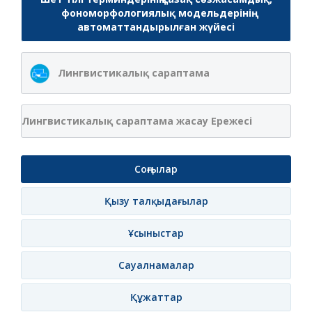
фономорфологиялық модельдерінің
автоматтандырылған жүйесі
Лингвистикалық сараптама
Лингвистикалық сараптама жасау Ережесі
Соңғылар
Қызу талқыдағылар
Ұсыныстар
Сауалнамалар
Құжаттар