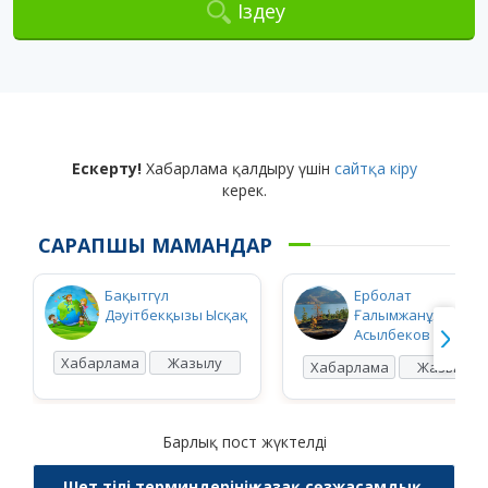
Іздеу
Ескерту!
Хабарлама қалдыру үшін
сайтқа кіру
керек.
САРАПШЫ МАМАНДАР
Бақытгүл
Ерболат
Дәуітбекқызы Ысқақ
Ғалымжанұлы
Асылбеков
Хабарлама
Жазылу
Хабарлама
Жазылу
Барлық пост жүктелді
Шет тілі терминдерінің қазақ сөзжасамдық,