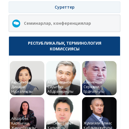
Суреттер
Семинарлар, конференциялар
РЕСПУБЛИКАЛЫҚ ТЕРМИНОЛОГИЯ
КОМИССИЯСЫ
Ақынбекова
Абдрахманов
Байменше
Динара
Сауытбек
Серікқали
Нұрғалиқызы
Абдрахманұлы
Ердіғалиұлы
Айдарбек
Қарлығаш
Әлісжан Сарқыт
Жұмағали Алмас
Жамалбекқызы
Қалымұлы
Қабдымәжитұлы