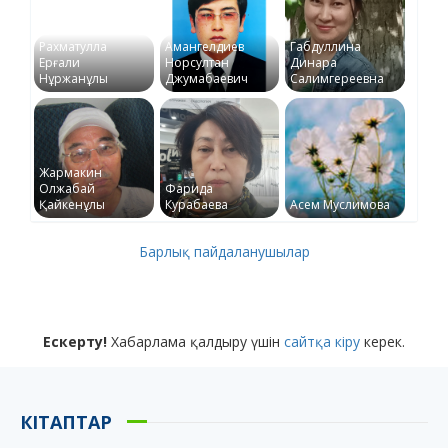
Рахматулла
Амангелдиев
Габдуллина
Ерғали
Норсултан
Динара
Нұржанұлы
Джумабаевич
Салимгереевна
Жармакин
Олжабай
Фарида
Қайкенұлы
Курабаева
Асем Муслимова
Барлық пайдаланушылар
Ескерту!
Хабарлама қалдыру үшін
сайтқа кіру
керек.
КІТАПТАР