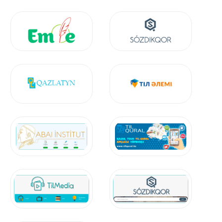
Кибернетика
Көлік және қатынас
жолдары
Қоғамдық
Қоғамдық ғылымдар
ғылымдардың кешенді
тұтастай алғанда
проблемалары
Математика
Машинажасау