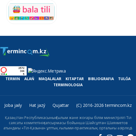
Мәдениет және өнер
Медицина
TERMIN
ALAŃ
MAQALALAR
KITAPTAR
BIBLIOGRAFIA
TULǴA
TERMINOLOGIA
Металлургия
Метрология
Joba jaıly
Hat jazý
Qujattar
(C) 2016-2026 termincom.kz
Қазақстан Республикасының Ғылым және жоғары білім министрлігі Тіл
саясаты комитетінің тапсырмасы бойынша Шайсұлтан Шаяхметов
атындағы «Тіл-Қазына» ұлттық ғылыми-практикалық орталығы әзірледі.