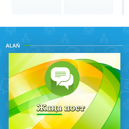
Әдебиет және
Әлеуметтану
ALAŃ
лингвистика
Әскери іс
Байланыс