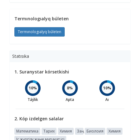
Termınologıalyq búleten
Termınologıalyq búleten
Statısıka
1. Suranystar kórsetkishi
10%
8%
10%
Táýlik
Apta
Aı
2. Kóp izdelgen salalar
Математика
Тарих
Химия
Заң
Биолоия
Химия
Іс жүргізу және мұрағат ісі