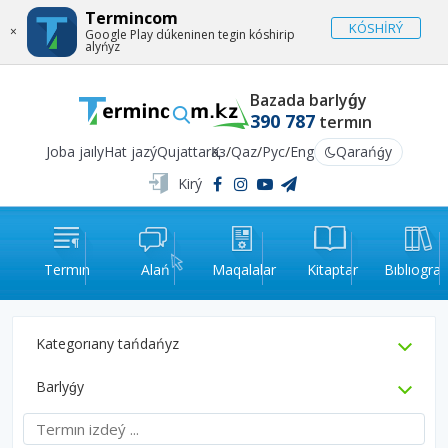
Termincom
KÓSHİRÝ
×
Google Play dúkeninen tegin kóshirip
alyńyz
Bazada barlyǵy
390 787
termın
Joba jaıly
Hat jazý
Qujattar
Қаз
/
Qaz
/
Рус
/
Eng
Qarańǵy
Kirý
Termın
Alań
Maqalalar
Kitaptar
Bıblıograf
Kategorıany tańdańyz
Barlyǵy