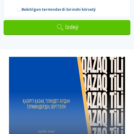
Bekitilgen termınderdi birinshi kórsetý
İzdeý