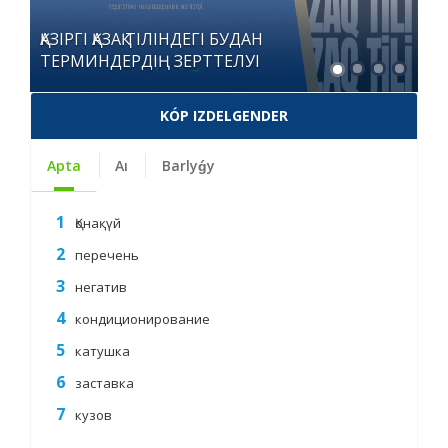
Терминжасамның қағидаттары
талқыланды
KÓP IZDELGENDER
Apta
Aı
Barlyǵy
Қонақүй
перечень
негатив
кондиционирование
катушка
заставка
кузов