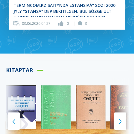
TERMINCOM.KZ SAITYNDA «STANSIAÁ" SÓZI 2020
JYLY "STANSA" DEP BEKITILGEN. BUL SÓZGE ULT
Демография
Дене тәрбиесі және
спорт
TILINDE QANDAI BALAMA USYNÝǴA BOLADY?
"STANSA» DEP QALǴANY QANSHALYQTY DURYS?
|
|
03.06.2026 04:27
0
3
Дін. Атеизм
Еңбекті қорғау
KITAPTAR
Жаратылыстану және
Жекелеген елдер мен
нақты ғылымдардың
өңірлерді кешенді
жалпы және кешенді
зерттеу
проблемалары