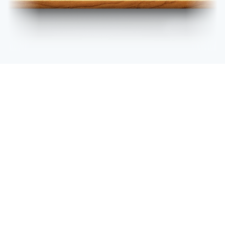
Жеңіл және тоқыма
Заңтану
өнеркәсібі
Информатика және
Кен ісі және
есептеуіш техника
металлургия