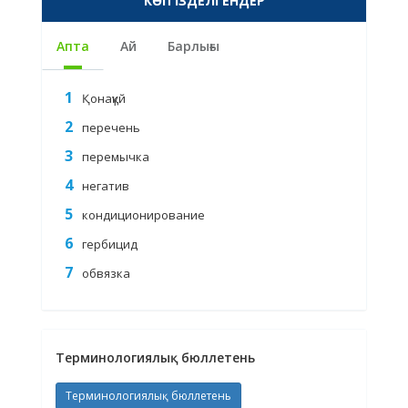
КӨП ІЗДЕЛГЕНДЕР
Апта
Ай
Барлығы
Қонақүй
перечень
перемычка
негатив
кондиционирование
гербицид
обвязка
Терминологиялық бюллетень
Терминологиялық бюллетень