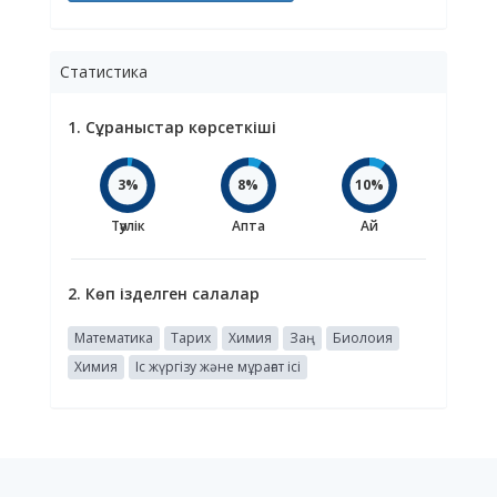
Статистика
1. Сұраныстар көрсеткіші
3%
8%
10%
Тәулік
Апта
Ай
2. Көп ізделген салалар
Математика
Тарих
Химия
Заң
Биолоия
Химия
Іс жүргізу және мұрағат ісі