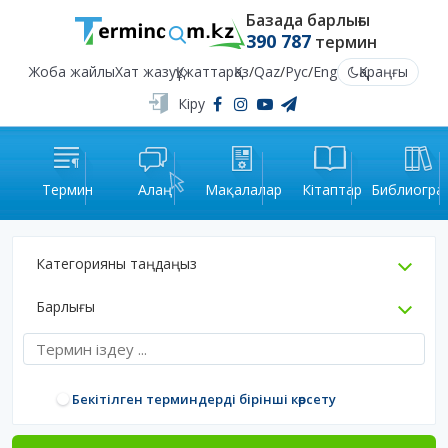
Базада барлығы
390 787
термин
Жоба жайлы
Хат жазу
Құжаттар
Қаз
/
Qaz
/
Рус
/
Eng
Қараңғы
Кіру
Термин
Алаң
Мақалалар
Кітаптар
Библиогра
Категорияны таңдаңыз
Барлығы
Бекітілген терминдерді бірінші көрсету