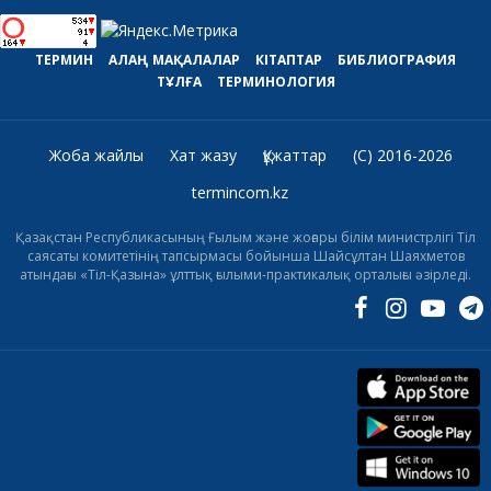
ТЕРМИН
АЛАҢ
МАҚАЛАЛАР
КІТАПТАР
БИБЛИОГРАФИЯ
ТҰЛҒА
ТЕРМИНОЛОГИЯ
Жоба жайлы
Хат жазу
Құжаттар
(C) 2016-2026
termincom.kz
Қазақстан Республикасының Ғылым және жоғары білім министрлігі Тіл
саясаты комитетінің тапсырмасы бойынша Шайсұлтан Шаяхметов
атындағы «Тіл-Қазына» ұлттық ғылыми-практикалық орталығы әзірледі.