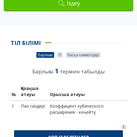
Іздеу
ТІЛ БІЛІМІ
барлығы
П
басқа символдар
1
Барлығы
термин табылды
Қазақша
№
атауы
Орысша атауы
1
Пән сөздері
Коэффицент кубического
расширения - кеңейту
1