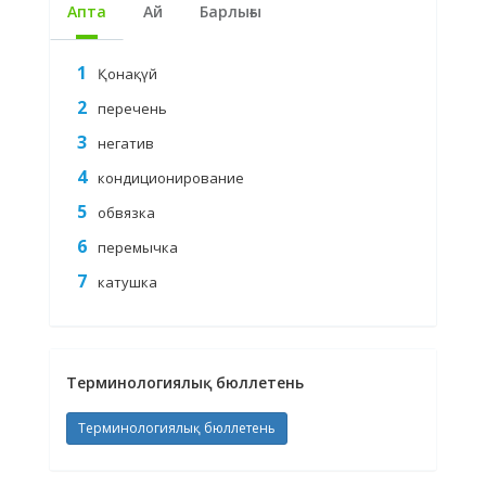
Апта
Ай
Барлығы
Қонақүй
перечень
негатив
кондиционирование
обвязка
перемычка
катушка
Терминологиялық бюллетень
Терминологиялық бюллетень