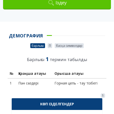
Іздеу
ДЕМОГРАФИЯ
барлығы
П
басқа символдар
1
Барлығы
термин табылды
№
Қазақша атауы
Орысша атауы
1
Пән сөздері
Горная цепь - тау тізбегі
1
КӨП ІЗДЕЛГЕНДЕР