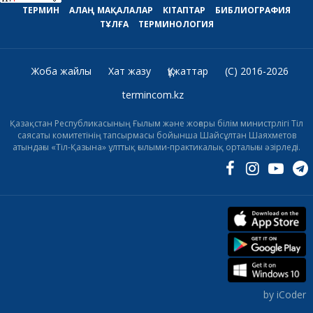
ТЕРМИН
АЛАҢ
МАҚАЛАЛАР
КІТАПТАР
БИБЛИОГРАФИЯ
ТҰЛҒА
ТЕРМИНОЛОГИЯ
Жоба жайлы
Хат жазу
Құжаттар
(C) 2016-2026
termincom.kz
Қазақстан Республикасының Ғылым және жоғары білім министрлігі Тіл
саясаты комитетінің тапсырмасы бойынша Шайсұлтан Шаяхметов
атындағы «Тіл-Қазына» ұлттық ғылыми-практикалық орталығы әзірледі.
by iCoder