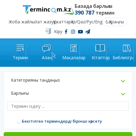
Базада барлығы
390 787
термин
Жоба жайлы
Хат жазу
Құжаттар
Қаз
/
Qaz
/
Рус
/
Eng
Қараңғы
Кіру
Термин
Алаң
Мақалалар
Кітаптар
Библиогра
Категорияны таңдаңыз
Барлығы
Бекітілген терминдерді бірінші көрсету