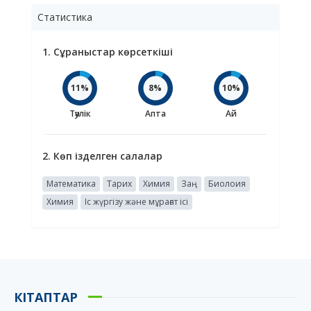
Статистика
1. Сұраныстар көрсеткіші
11%
8%
10%
Тәулік
Апта
Ай
2. Көп ізделген салалар
Математика
Тарих
Химия
Заң
Биолоия
Химия
Іс жүргізу және мұрағат ісі
КІТАПТАР