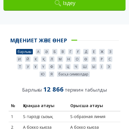
Іздеу
МӘДЕНИЕТ ЖӘНЕ ӨНЕР
барлығы
А
Ә
Б
В
Г
Ғ
Д
Е
Ж
З
И
Й
К
Қ
Л
М
Н
О
Ө
П
Р
С
Т
У
Ұ
Ү
Ф
Х
Ц
Ч
Ш
Ы
І
Э
Ю
Я
басқа символдар
12 866
Барлығы
термин табылды
№
Қазақша атауы
Орысша атауы
1
S-тәрізді сызық
S-образная линия
2
А бокко кьюза
А бокко кьюза