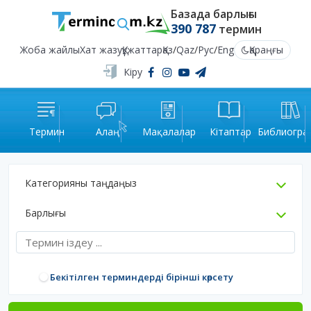
Базада барлығы
390 787
термин
Жоба жайлы
Хат жазу
Құжаттар
Қаз
/
Qaz
/
Рус
/
Eng
Қараңғы
Кіру
Термин
Алаң
Мақалалар
Кітаптар
Библиогра
Категорияны таңдаңыз
Барлығы
Бекітілген терминдерді бірінші көрсету