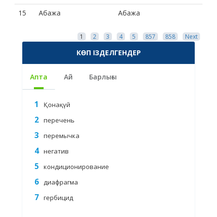
15
Абажа
Абажа
1
2
3
4
5
857
858
Next
КӨП ІЗДЕЛГЕНДЕР
Апта
Ай
Барлығы
Қонақүй
перечень
перемычка
негатив
кондиционирование
диафрагма
гербицид