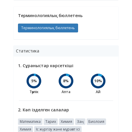
Терминологиялық бюллетень
Терминологиялық бюллетень
Статистика
1. Сұраныстар көрсеткіші
5%
8%
10%
Тәулік
Апта
Ай
2. Көп ізделген салалар
Математика
Тарих
Химия
Заң
Биолоия
Химия
Іс жүргізу және мұрағат ісі