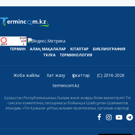
ТЕРМИН
АЛАҢ
МАҚАЛАЛАР
КІТАПТАР
БИБЛИОГРАФИЯ
ТҰЛҒА
ТЕРМИНОЛОГИЯ
Жоба жайлы
Хат жазу
Құжаттар
(C) 2016-2026
termincom.kz
Қазақстан Республикасының Ғылым және жоғары білім министрлігі Тіл
саясаты комитетінің тапсырмасы бойынша Шайсұлтан Шаяхметов
атындағы «Тіл-Қазына» ұлттық ғылыми-практикалық орталығы әзірледі.