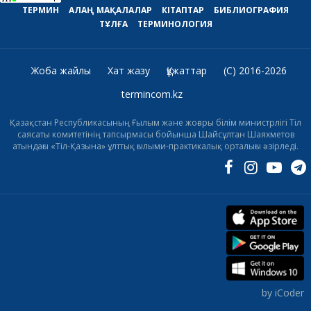
ТЕРМИН
АЛАҢ
МАҚАЛАЛАР
КІТАПТАР
БИБЛИОГРАФИЯ
ТҰЛҒА
ТЕРМИНОЛОГИЯ
Жоба жайлы
Хат жазу
Құжаттар
(C) 2016-2026
termincom.kz
Қазақстан Республикасының Ғылым және жоғары білім министрлігі Тіл
саясаты комитетінің тапсырмасы бойынша Шайсұлтан Шаяхметов
атындағы «Тіл-Қазына» ұлттық ғылыми-практикалық орталығы әзірледі.
by iCoder