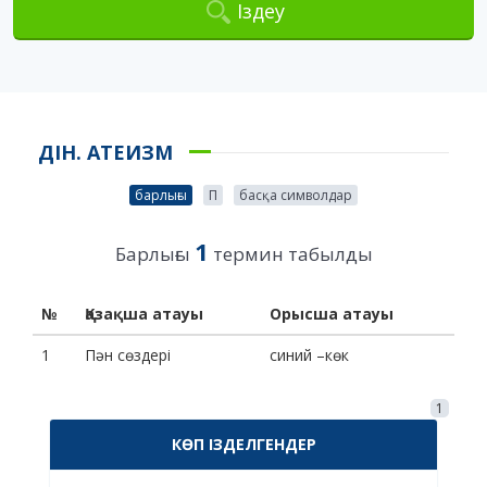
Іздеу
ДІН. АТЕИЗМ
барлығы
П
басқа символдар
1
Барлығы
термин табылды
№
Қазақша атауы
Орысша атауы
1
Пән сөздері
синий –көк
1
КӨП ІЗДЕЛГЕНДЕР