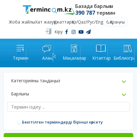
Базада барлығы
390 787
термин
Жоба жайлы
Хат жазу
Құжаттар
Қаз
/
Qaz
/
Рус
/
Eng
Қараңғы
Кіру
Термин
Алаң
Мақалалар
Кітаптар
Библиогра
Категорияны таңдаңыз
Барлығы
Бекітілген терминдерді бірінші көрсету