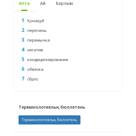
Апта
Ай
Барлығы
Қонақүй
перечень
перемычка
негатив
кондиционирование
обвязка
сброс
Терминологиялық бюллетень
Терминологиялық бюллетень