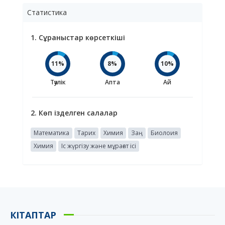
Статистика
1. Сұраныстар көрсеткіші
11%
8%
10%
Тәулік
Апта
Ай
2. Көп ізделген салалар
Математика
Тарих
Химия
Заң
Биолоия
Химия
Іс жүргізу және мұрағат ісі
КІТАПТАР