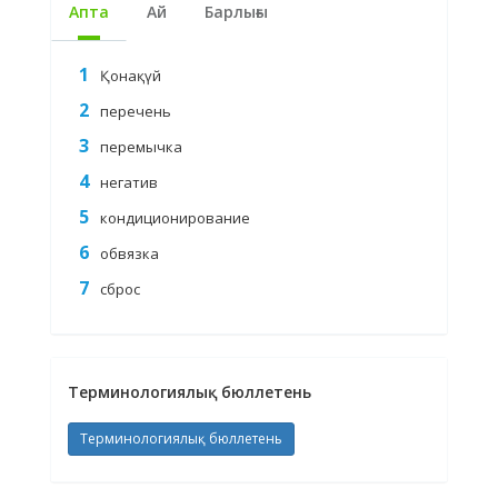
Апта
Ай
Барлығы
Қонақүй
перечень
перемычка
негатив
кондиционирование
обвязка
сброс
Терминологиялық бюллетень
Терминологиялық бюллетень