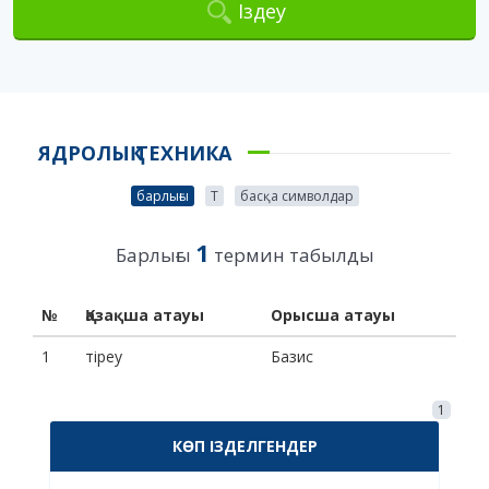
Іздеу
ЯДРОЛЫҚ ТЕХНИКА
барлығы
Т
басқа символдар
1
Барлығы
термин табылды
№
Қазақша атауы
Орысша атауы
1
тіреу
Базис
1
КӨП ІЗДЕЛГЕНДЕР