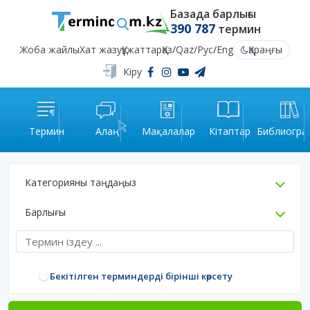
Базада барлығы
390 787
термин
Жоба жайлы
Хат жазу
Құжаттар
Қаз
/
Qaz
/
Рус
/
Eng
Қараңғы
Кіру
Термин
Алаң
Мақалалар
Кітаптар
Библиогра
Категорияны таңдаңыз
Барлығы
Бекітілген терминдерді бірінші көрсету