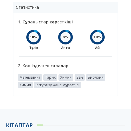
Статистика
1. Сұраныстар көрсеткіші
10%
8%
10%
Тәулік
Апта
Ай
2. Көп ізделген салалар
Математика
Тарих
Химия
Заң
Биолоия
Химия
Іс жүргізу және мұрағат ісі
КІТАПТАР