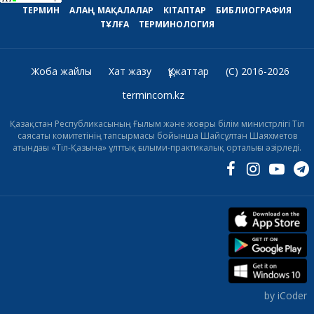
ТЕРМИН
АЛАҢ
МАҚАЛАЛАР
КІТАПТАР
БИБЛИОГРАФИЯ
ТҰЛҒА
ТЕРМИНОЛОГИЯ
Жоба жайлы
Хат жазу
Құжаттар
(C) 2016-2026
termincom.kz
Қазақстан Республикасының Ғылым және жоғары білім министрлігі Тіл
саясаты комитетінің тапсырмасы бойынша Шайсұлтан Шаяхметов
атындағы «Тіл-Қазына» ұлттық ғылыми-практикалық орталығы әзірледі.
by iCoder