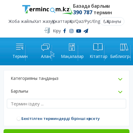
Базада барлығы
390 787
термин
Жоба жайлы
Хат жазу
Құжаттар
Қаз
/
Qaz
/
Рус
/
Eng
Қараңғы
Кіру
Термин
Алаң
Мақалалар
Кітаптар
Библиогра
Категорияны таңдаңыз
Барлығы
Бекітілген терминдерді бірінші көрсету