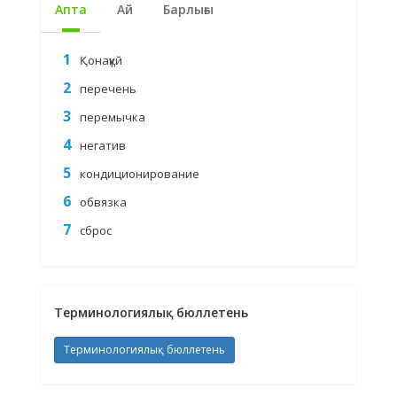
Апта
Ай
Барлығы
Қонақүй
перечень
перемычка
негатив
кондиционирование
обвязка
сброс
Терминологиялық бюллетень
Терминологиялық бюллетень