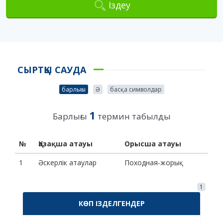
Іздеу
СЫРТҚЫ САУДА
барлығы
Ә
басқа символдар
1
Барлығы
термин табылды
№
Қазақша атауы
Орысша атауы
1
Әскерлік атаулар
Походная-жорық
1
КӨП ІЗДЕЛГЕНДЕР