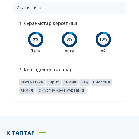
Статистика
1. Сұраныстар көрсеткіші
9%
8%
10%
Тәулік
Апта
Ай
2. Көп ізделген салалар
Математика
Тарих
Химия
Заң
Биолоия
Химия
Іс жүргізу және мұрағат ісі
КІТАПТАР