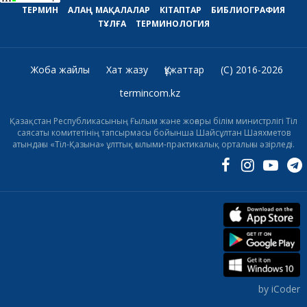
ТЕРМИН
АЛАҢ
МАҚАЛАЛАР
КІТАПТАР
БИБЛИОГРАФИЯ
ТҰЛҒА
ТЕРМИНОЛОГИЯ
Жоба жайлы
Хат жазу
Құжаттар
(C) 2016-2026
termincom.kz
Қазақстан Республикасының Ғылым және жоғары білім министрлігі Тіл
саясаты комитетінің тапсырмасы бойынша Шайсұлтан Шаяхметов
атындағы «Тіл-Қазына» ұлттық ғылыми-практикалық орталығы әзірледі.
by iCoder