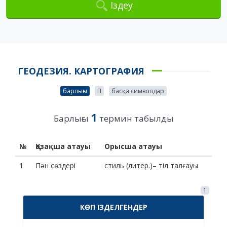
Іздеу
ГЕОДЕЗИЯ. КАРТОГРАФИЯ
барлығы
П
басқа символдар
1
Барлығы
термин табылды
№
Қазақша атауы
Орысша атауы
1
Пән сөздері
стиль (литер.)– тіл талғауы
1
КӨП ІЗДЕЛГЕНДЕР