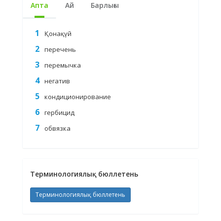
Апта
Ай
Барлығы
Қонақүй
перечень
перемычка
негатив
кондиционирование
гербицид
обвязка
Терминологиялық бюллетень
Терминологиялық бюллетень