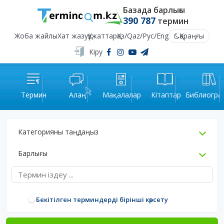
Базада барлығы
390 787
термин
Жоба жайлы
Хат жазу
Құжаттар
Қаз
/
Qaz
/
Рус
/
Eng
Қараңғы
Кіру
Термин
Алаң
Мақалалар
Кітаптар
Библиогра
Категорияны таңдаңыз
Барлығы
Бекітілген терминдерді бірінші көрсету