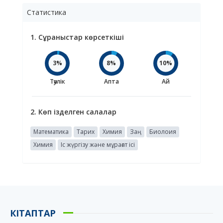
Статистика
1. Сұраныстар көрсеткіші
3%
8%
10%
Тәулік
Апта
Ай
2. Көп ізделген салалар
Математика
Тарих
Химия
Заң
Биолоия
Химия
Іс жүргізу және мұрағат ісі
КІТАПТАР