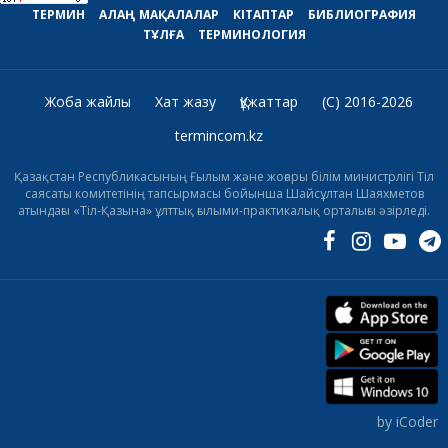
ТЕРМИН
АЛАҢ
МАҚАЛАЛАР
КІТАПТАР
БИБЛИОГРАФИЯ
ТҰЛҒА
ТЕРМИНОЛОГИЯ
Жоба жайлы
Хат жазу
Құжаттар
(C) 2016-2026
termincom.kz
Қазақстан Республикасының Ғылым және жоғары білім министрлігі Тіл
саясаты комитетінің тапсырмасы бойынша Шайсұлтан Шаяхметов
атындағы «Тіл-Қазына» ұлттық ғылыми-практикалық орталығы әзірледі.
by iCoder