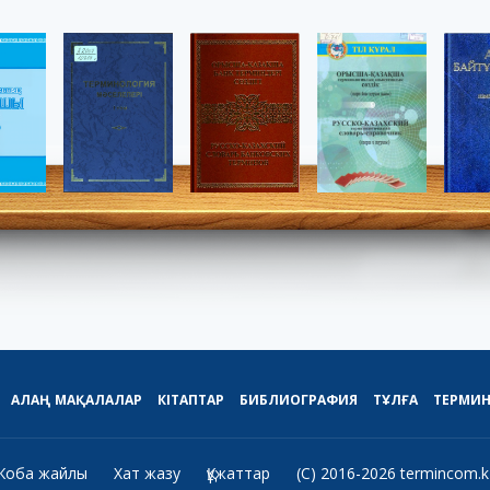
АЛАҢ
МАҚАЛАЛАР
КІТАПТАР
БИБЛИОГРАФИЯ
ТҰЛҒА
ТЕРМИ
Жоба жайлы
Хат жазу
Құжаттар
(C) 2016-2026 termincom.k