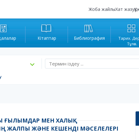
Жоба жайлы
Хат жазу
Құ
қалалар
Кітаптар
Библиография
Тарих. Де
Тұлға.
у
Ы ҒЫЛЫМДАР МЕН ХАЛЫҚ
 ЖАЛПЫ ЖӘНЕ КЕШЕНДІ МӘСЕЛЕЛЕРІ