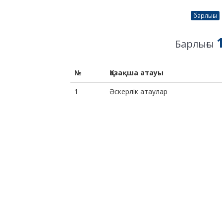
барлығы
Барлығы
№
Қазақша атауы
1
Әскерлік атаулар