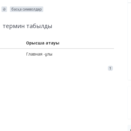
Ә
басқа символдар
1
термин табылды
Орысша атауы
Главная -ұлы
1