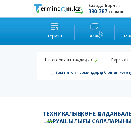
Базада барлығы
390 787
термин
Термин
Алаң
Ма
Категорияны таңдаңыз
Барлығы
Бекітілген терминдерді бірінші көрсет
ТЕХНИКАЛЫҚ ЖӘНЕ ҚОЛДАНБАЛ
ШАРУАШЫЛЫҒЫ САЛАЛАРЫНЫҢ