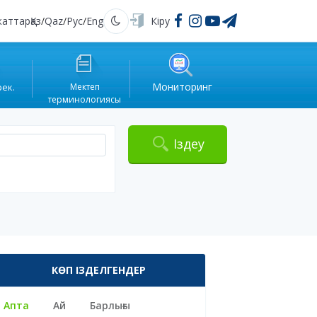
жаттар
Қаз
/
Qaz
/
Рус
/
Eng
Кіру
Қараңғы
Мониторинг
рек.
Мектеп
терминологиясы
Іздеу
КӨП ІЗДЕЛГЕНДЕР
Апта
Ай
Барлығы