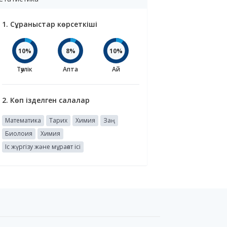
1. Сұраныстар көрсеткіші
10%
8%
10%
Тәулік
Апта
Ай
2. Көп ізделген салалар
Математика
Тарих
Химия
Заң
Биолоия
Химия
Іс жүргізу және мұрағат ісі