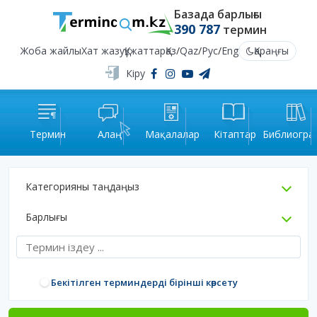
Базада барлығы
390 787
термин
Жоба жайлы
Хат жазу
Құжаттар
Қаз
/
Qaz
/
Рус
/
Eng
Қараңғы
Кіру
Термин
Алаң
Мақалалар
Кітаптар
Библиогра
Категорияны таңдаңыз
Барлығы
Бекітілген терминдерді бірінші көрсету