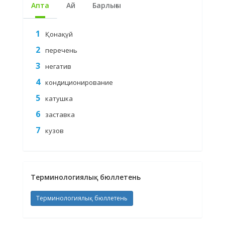
Апта
Ай
Барлығы
Қонақүй
перечень
негатив
кондиционирование
катушка
заставка
кузов
Терминологиялық бюллетень
Терминологиялық бюллетень