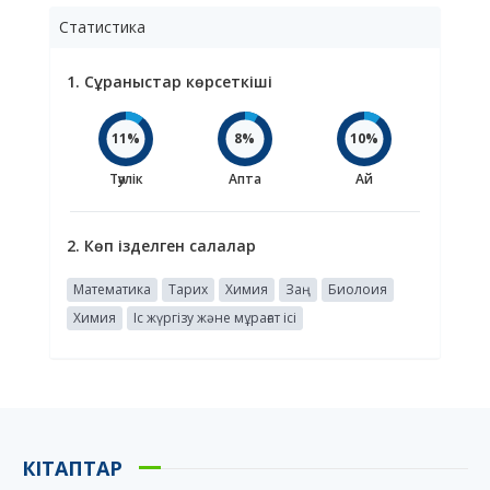
Статистика
1. Сұраныстар көрсеткіші
11%
8%
10%
Тәулік
Апта
Ай
2. Көп ізделген салалар
Математика
Тарих
Химия
Заң
Биолоия
Химия
Іс жүргізу және мұрағат ісі
КІТАПТАР