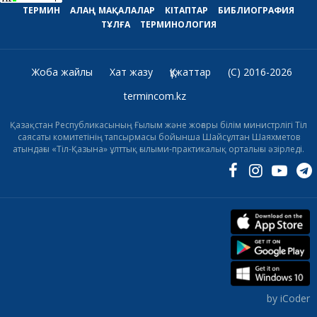
ТЕРМИН
АЛАҢ
МАҚАЛАЛАР
КІТАПТАР
БИБЛИОГРАФИЯ
ТҰЛҒА
ТЕРМИНОЛОГИЯ
Жоба жайлы
Хат жазу
Құжаттар
(C) 2016-2026
termincom.kz
Қазақстан Республикасының Ғылым және жоғары білім министрлігі Тіл
саясаты комитетінің тапсырмасы бойынша Шайсұлтан Шаяхметов
атындағы «Тіл-Қазына» ұлттық ғылыми-практикалық орталығы әзірледі.
by iCoder