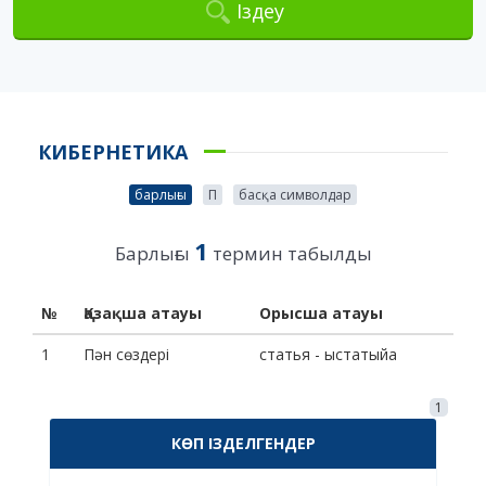
Іздеу
КИБЕРНЕТИКА
барлығы
П
басқа символдар
1
Барлығы
термин табылды
№
Қазақша атауы
Орысша атауы
1
Пән сөздері
статья - ыстатыйа
1
КӨП ІЗДЕЛГЕНДЕР