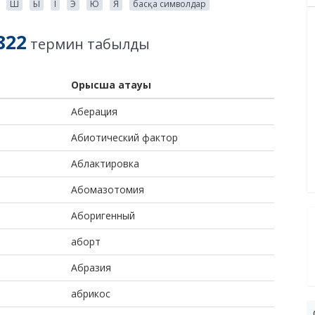
Ш
Ы
І
Э
Ю
Я
басқа символдар
822
термин табылды
Орысша атауы
Аберация
Абиотический фактор
Аблактировка
Абомазотомия
Аборигенный
аборт
Абразия
абрикос