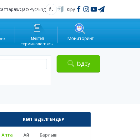
жаттар
Қаз
/
Qaz
/
Рус
/
Eng
Кіру
Қараңғы
Мониторинг
рек.
Мектеп
терминологиясы
Іздеу
КӨП ІЗДЕЛГЕНДЕР
Апта
Ай
Барлығы