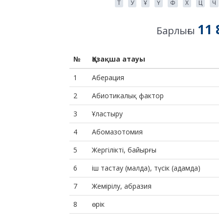
Т
У
Ұ
Ү
Ф
Х
Ц
Ч
11 
Барлығы
№
Қазақша атауы
1
Аберация
2
Абиотикалық фактор
3
Ұластыру
4
Абомазотомия
5
Жергілікті, байырғы
6
іш тастау (малда), түсік (адамда)
7
Жемірілу, абразия
8
өрік