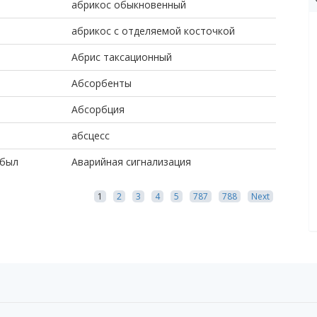
абрикос обыкновенный
абрикос с отделяемой косточкой
Абрис таксационный
Абсорбенты
Абсорбция
абсцесс
абыл
Аварийная сигнализация
1
2
3
4
5
787
788
Next