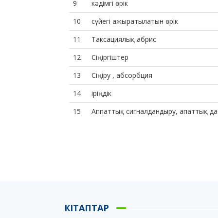
9
кәдімгі өрік
10
сүйегі ажыратылатын өрік
11
Таксациялық абрис
12
Сіңіргіштер
13
Сіңіру , абсорбция
14
іріңдік
15
Аппаттық сигналдандыру, апаттық д
КІТАПТАР