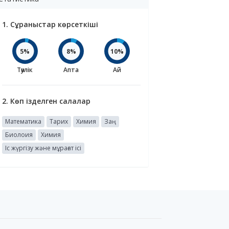
1. Сұраныстар көрсеткіші
5%
8%
10%
Тәулік
Апта
Ай
2. Көп ізделген салалар
Математика
Тарих
Химия
Заң
Биолоия
Химия
Іс жүргізу және мұрағат ісі