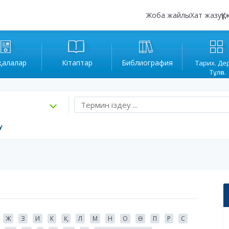
Жоба жайлы
Хат жазу
Құ
қалалар
Кітаптар
Библиография
Тарих. Де
Тұлға.
у
Ж
З
И
К
Қ
Л
М
Н
О
Ө
П
Р
С