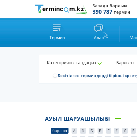
Базада барлығы
390 787
термин
Термин
Алаң
Ма
Категорияны таңдаңыз
Барлығы
Бекітілген терминдерді бірінші көрсет
АУЫЛ ШАРУАШЫЛЫҒЫ
барлығы
А
Ә
Б
В
Г
Ғ
Д
Е