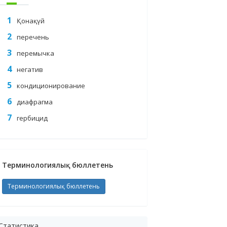
Қонақүй
перечень
перемычка
негатив
кондиционирование
диафрагма
гербицид
Терминологиялық бюллетень
Терминологиялық бюллетень
Статистика