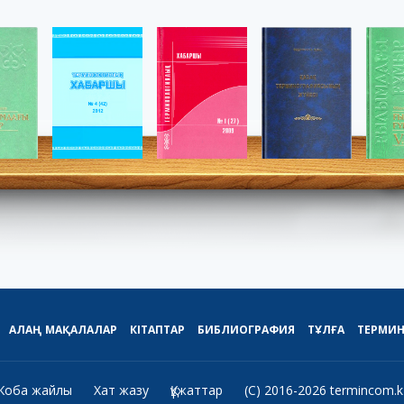
АЛАҢ
МАҚАЛАЛАР
КІТАПТАР
БИБЛИОГРАФИЯ
ТҰЛҒА
ТЕРМИ
Жоба жайлы
Хат жазу
Құжаттар
(C) 2016-2026 termincom.k