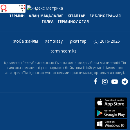
ТЕРМИН
АЛАҢ
МАҚАЛАЛАР
КІТАПТАР
БИБЛИОГРАФИЯ
ТҰЛҒА
ТЕРМИНОЛОГИЯ
Жоба жайлы
Хат жазу
Құжаттар
(C) 2016-2026
termincom.kz
Қазақстан Республикасының Ғылым және жоғары білім министрлігі Тіл
саясаты комитетінің тапсырмасы бойынша Шайсұлтан Шаяхметов
атындағы «Тіл-Қазына» ұлттық ғылыми-практикалық орталығы әзірледі.