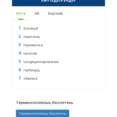
КӨП ІЗДЕЛГЕНДЕР
Апта
Ай
Барлығы
Қонақүй
перечень
перемычка
негатив
кондиционирование
гербицид
обвязка
Терминологиялық бюллетень
Терминологиялық бюллетень