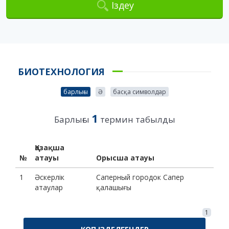
Іздеу
БИОТЕХНОЛОГИЯ
барлығы
Ә
басқа символдар
1
Барлығы
термин табылды
Қазақша
№
атауы
Орысша атауы
1
Әскерлік
Саперный городок Сапер
атаулар
қалашығы
1