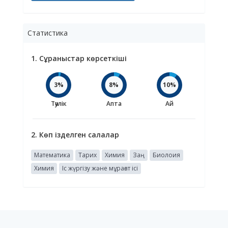
Статистика
1. Сұраныстар көрсеткіші
3%
8%
10%
Тәулік
Апта
Ай
2. Көп ізделген салалар
Математика
Тарих
Химия
Заң
Биолоия
Химия
Іс жүргізу және мұрағат ісі