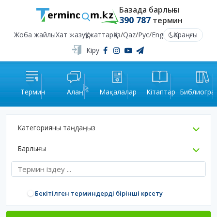
Базада барлығы
390 787
термин
Жоба жайлы
Хат жазу
Құжаттар
Қаз
/
Qaz
/
Рус
/
Eng
Қараңғы
Кіру
Термин
Алаң
Мақалалар
Кітаптар
Библиогра
Категорияны таңдаңыз
Барлығы
Бекітілген терминдерді бірінші көрсету