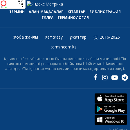
ТЕРМИН
АЛАҢ
МАҚАЛАЛАР
КІТАПТАР
БИБЛИОГРАФИЯ
ТҰЛҒА
ТЕРМИНОЛОГИЯ
Жоба жайлы
Хат жазу
Құжаттар
(C) 2016-2026
termincom.kz
Қазақстан Республикасының Ғылым және жоғары білім министрлігі Тіл
саясаты комитетінің тапсырмасы бойынша Шайсұлтан Шаяхметов
атындағы «Тіл-Қазына» ұлттық ғылыми-практикалық орталығы әзірледі.
by iCoder