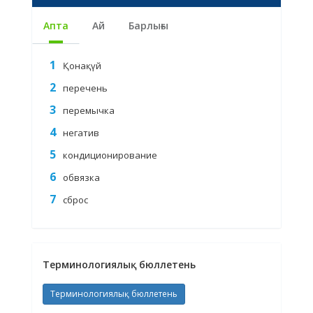
Апта
Ай
Барлығы
Қонақүй
перечень
перемычка
негатив
кондиционирование
обвязка
сброс
Терминологиялық бюллетень
Терминологиялық бюллетень