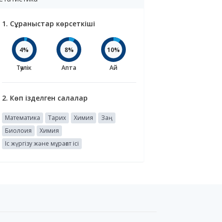
1. Сұраныстар көрсеткіші
4%
8%
10%
Тәулік
Апта
Ай
2. Көп ізделген салалар
Математика
Тарих
Химия
Заң
Биолоия
Химия
Іс жүргізу және мұрағат ісі