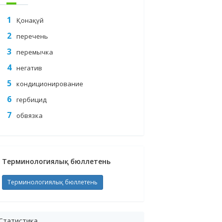
Қонақүй
перечень
перемычка
негатив
кондиционирование
гербицид
обвязка
Терминологиялық бюллетень
Терминологиялық бюллетень
Статистика