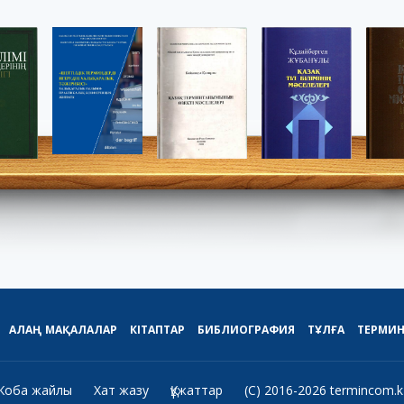
АЛАҢ
МАҚАЛАЛАР
КІТАПТАР
БИБЛИОГРАФИЯ
ТҰЛҒА
ТЕРМИ
Жоба жайлы
Хат жазу
Құжаттар
(C) 2016-2026 termincom.k