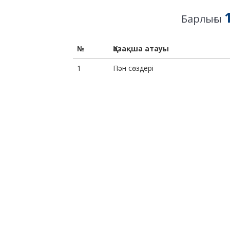
Барлығы
№
Қазақша атауы
1
Пән сөздері