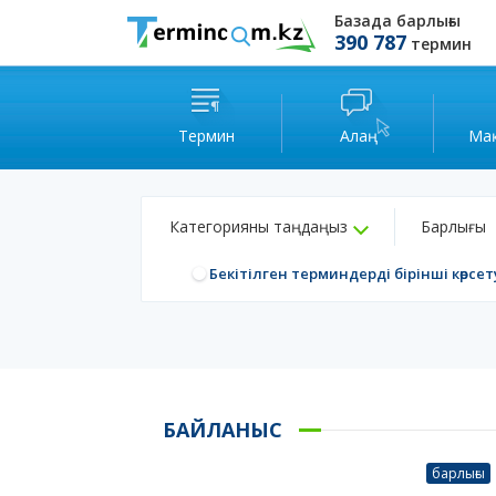
Базада барлығы
390 787
термин
Термин
Алаң
Ма
Категорияны таңдаңыз
Барлығы
Бекітілген терминдерді бірінші көрсет
БАЙЛАНЫС
барлығы