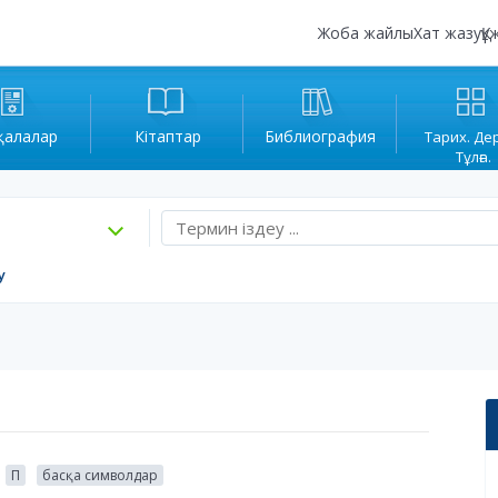
Жоба жайлы
Хат жазу
Құ
қалалар
Кітаптар
Библиография
Тарих. Де
Тұлға.
у
П
басқа символдар