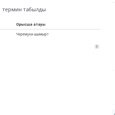
1
термин табылды
Орысша атауы
Черемуха-шымырт
1