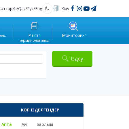
жаттар
Қаз
/
Qaz
/
Рус
/
Eng
Кіру
Қараңғы
Мониторинг
рек.
Мектеп
терминологиясы
Іздеу
КӨП ІЗДЕЛГЕНДЕР
Апта
Ай
Барлығы