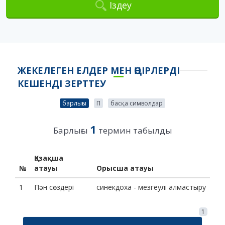
Іздеу
ЖЕКЕЛЕГЕН ЕЛДЕР МЕН ӨҢІРЛЕРДІ
КЕШЕНДІ ЗЕРТТЕУ
барлығы
П
басқа символдар
1
Барлығы
термин табылды
Қазақша
№
атауы
Орысша атауы
1
Пән сөздері
синекдоха - мезгеулі алмастыру
1