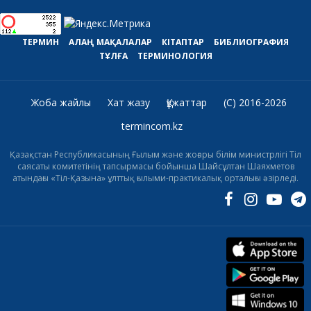
ТЕРМИН
АЛАҢ
МАҚАЛАЛАР
КІТАПТАР
БИБЛИОГРАФИЯ
ТҰЛҒА
ТЕРМИНОЛОГИЯ
Жоба жайлы
Хат жазу
Құжаттар
(C) 2016-2026
termincom.kz
Қазақстан Республикасының Ғылым және жоғары білім министрлігі Тіл
саясаты комитетінің тапсырмасы бойынша Шайсұлтан Шаяхметов
атындағы «Тіл-Қазына» ұлттық ғылыми-практикалық орталығы әзірледі.