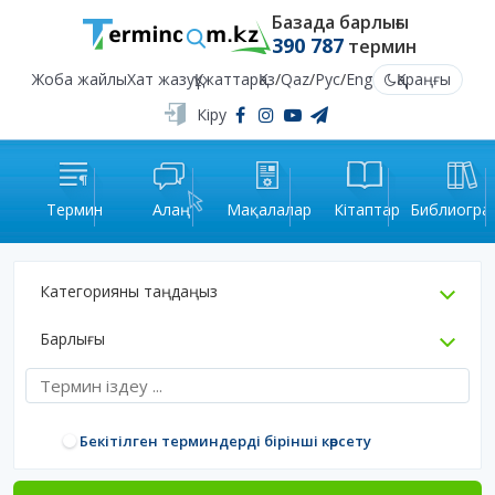
Базада барлығы
390 787
термин
Жоба жайлы
Хат жазу
Құжаттар
Қаз
/
Qaz
/
Рус
/
Eng
Қараңғы
Кіру
Термин
Алаң
Мақалалар
Кітаптар
Библиогра
Категорияны таңдаңыз
Барлығы
Бекітілген терминдерді бірінші көрсету