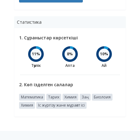
Статистика
1. Сұраныстар көрсеткіші
11%
8%
10%
Тәулік
Апта
Ай
2. Көп ізделген салалар
Математика
Тарих
Химия
Заң
Биолоия
Химия
Іс жүргізу және мұрағат ісі