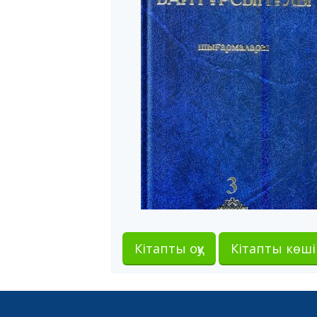
Кітапты оқу
Кітапты көші