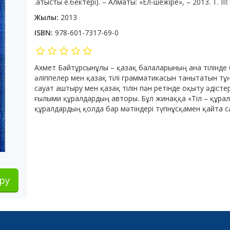
.атысты е.бектері). – Алматы: «Ел-шежіре», – 2013. Т. ІІІ:
Жылы:
2013
ISBN:
978-601-7317-69-0
Ахмет Байтұрсынұлы – қазақ балаларының ана тілінде 
әліппелер мен қазақ тілі грамматикасын танытатын т
сауат аштыру мен қазақ тілін пән ретінде оқыту әдісте
ғылыми құралдардың авторы. Бұл жинаққа «Тіл – құра
құралдардың қолда бар мәтіндері түпнұсқамен қайта 
ру