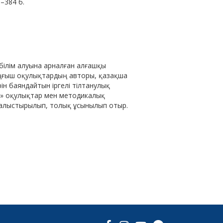
 –384 б.
білім алуына арналған алғашқы
ұңғыш оқулықтардың авторы, қазақша
рін баяндайтын іргелі тілтанулық
л» оқулықтар мен методикалық
салыстырылып, толық ұсынылып отыр.