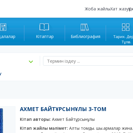
Жоба жайлы
Хат жазу
Құ
қалалар
Кітаптар
Библиография
Тарих. Де
Тұлға.
у
АХМЕТ БАЙТҰРСЫНҰЛЫ 3-ТОМ
Кітап авторы:
Ахмет Байтұрсынұлы
Кітап жайлы мәлімет:
Алты томды. шы.армалар жина.ы. Т