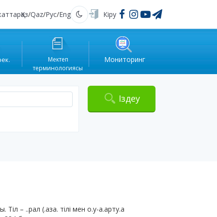
жаттар
Қаз
/
Qaz
/
Рус
/
Eng
Кіру
Қараңғы
Мониторинг
рек.
Мектеп
терминологиясы
Іздеу
іл – ..рал (.аза. тілі мен о.у-а.арту.а