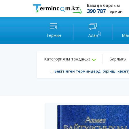
Базада барлығы
390 787
термин
Термин
Алаң
Ма
Категорияны таңдаңыз
Барлығы
Бекітілген терминдерді бірінші көрсет