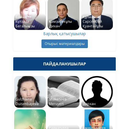
Бажықова
Құлманов
Күлзада
Қамзабекұлы
Сәрсенбай
Бегалықызы
Дихан
Қуантайұлы
Барлық қатысушылар
Отырыс материалдары
ПАЙДАЛАНУШЫЛАР
Gulzhaina
Shakenova
Duisenbayeva
Meruyert
Дархан
Рахматулла
Амангелдиев