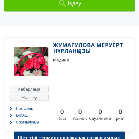
Іздеу
ЖУМАГУЛОВА МЕРУЕРТ
НҰРЛАНҚЫЗЫ
Медина
Хабарлама
Жазылу
Профиль
0
0
0
0
E-MAIL
Пост
Ұсыныс
Сауалнама
Құжат
0 жазылушы
Шет тілі терминдерінің қазақ сөзжасамдық,