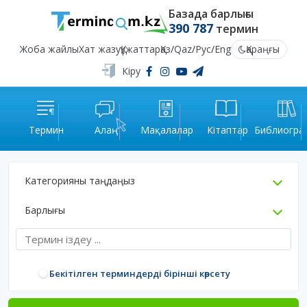
Базада барлығы
390 787
термин
Жоба жайлы
Хат жазу
Құжаттар
Қаз
/
Qaz
/
Рус
/
Eng
Қараңғы
Кіру
Термин
Алаң
Мақалалар
Кітаптар
Библиогра
Категорияны таңдаңыз
Барлығы
Бекітілген терминдерді бірінші көрсету