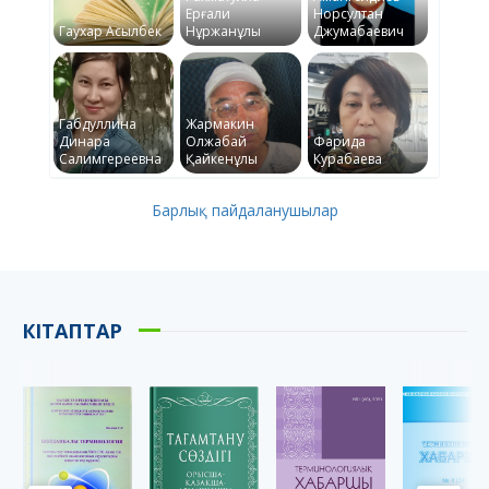
Ерғали
Норсултан
Гаухар Асылбек
Нұржанұлы
Джумабаевич
Габдуллина
Жармакин
Динара
Олжабай
Фарида
Салимгереевна
Қайкенұлы
Курабаева
Барлық пайдаланушылар
КІТАПТАР