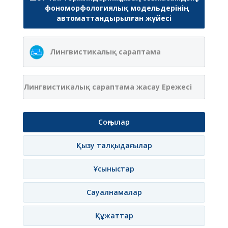
фономорфологиялық модельдерінің
автоматтандырылған жүйесі
Лингвистикалық сараптама
Лингвистикалық сараптама жасау Ережесі
Соңғылар
Қызу талқыдағылар
Ұсыныстар
Сауалнамалар
Құжаттар