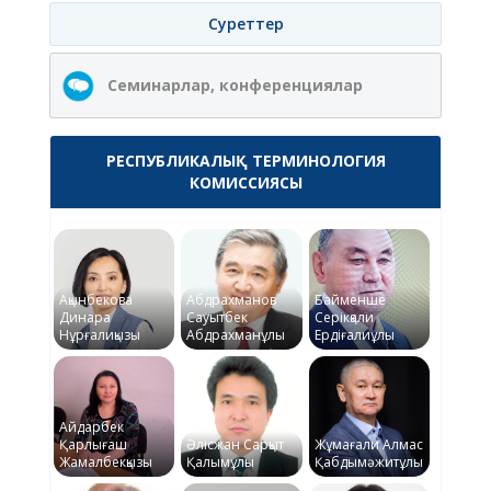
Суреттер
Семинарлар, конференциялар
РЕСПУБЛИКАЛЫҚ ТЕРМИНОЛОГИЯ
КОМИССИЯСЫ
Ақынбекова
Абдрахманов
Байменше
Динара
Сауытбек
Серікқали
Нұрғалиқызы
Абдрахманұлы
Ердіғалиұлы
Айдарбек
Қарлығаш
Әлісжан Сарқыт
Жұмағали Алмас
Жамалбекқызы
Қалымұлы
Қабдымәжитұлы