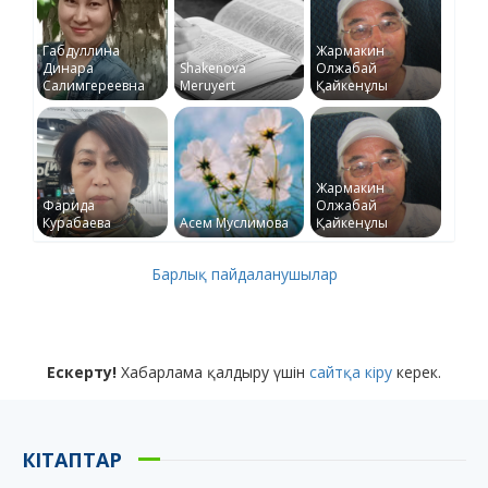
Габдуллина
Жармакин
Динара
Shakenova
Олжабай
Салимгереевна
Meruyert
Қайкенұлы
Жармакин
Фарида
Олжабай
Курабаева
Асем Муслимова
Қайкенұлы
Барлық пайдаланушылар
Ескерту!
Хабарлама қалдыру үшін
сайтқа кіру
керек.
КІТАПТАР