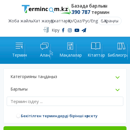
Базада барлығы
390 787
термин
Жоба жайлы
Хат жазу
Құжаттар
Қаз
/
Qaz
/
Рус
/
Eng
Қараңғы
Кіру
Термин
Алаң
Мақалалар
Кітаптар
Библиогра
Категорияны таңдаңыз
Барлығы
Бекітілген терминдерді бірінші көрсету