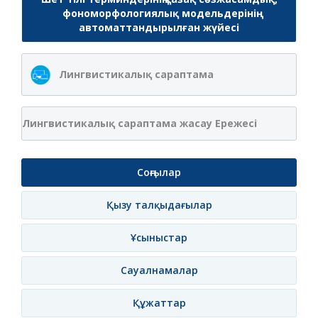
фономорфологиялық модельдерінің
автоматтандырылған жүйесі
Лингвистикалық сараптама
Лингвистикалық сараптама жасау Ережесі
Соңғылар
Қызу талқыдағылар
Ұсыныстар
Сауалнамалар
Құжаттар