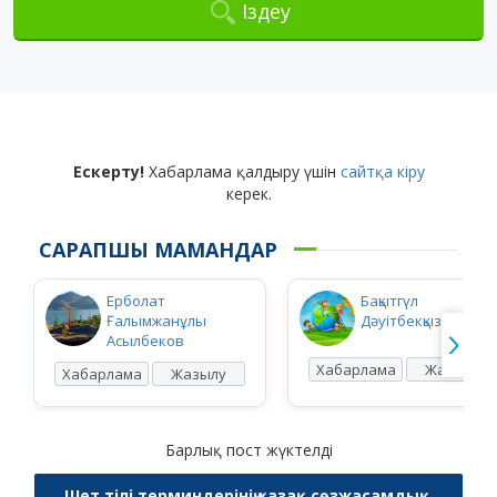
Іздеу
Ескерту!
Хабарлама қалдыру үшін
сайтқа кіру
керек.
САРАПШЫ МАМАНДАР
Ерболат
Бақытгүл
Ғалымжанұлы
Дәуітбекқызы Ысқақ
Асылбеков
Хабарлама
Жазылу
Хабарлама
Жазылу
Барлық пост жүктелді
Шет тілі терминдерінің қазақ сөзжасамдық,