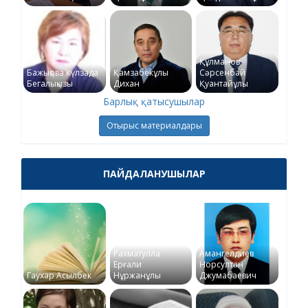
Құлманов
Бажықова Күлзада
Қамзабекұлы
Сәрсенбай
Бегалықызы
Дихан
Қуантайұлы
Барлық қатысушылар
Отырыс материалдары
ПАЙДАЛАНУШЫЛАР
Рахматулла
Амангелдиев
Ерғали
Норсултан
Гаухар Асылбек
Нұржанұлы
Джумабаевич