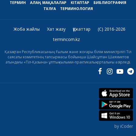
ТЕРМИН
АЛАҢ
МАҚАЛАЛАР
КІТАПТАР
БИБЛИОГРАФИЯ
ТҰЛҒА
ТЕРМИНОЛОГИЯ
Жоба жайлы
Хат жазу
Құжаттар
(C) 2016-2026
termincom.kz
Қазақстан Республикасының Ғылым және жоғары білім министрлігі Тіл
саясаты комитетінің тапсырмасы бойынша Шайсұлтан Шаяхметов
атындағы «Тіл-Қазына» ұлттық ғылыми-практикалық орталығы әзірледі.
by iCoder