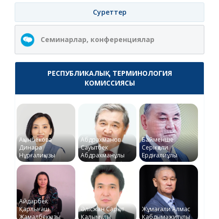
Суреттер
Семинарлар, конференциялар
РЕСПУБЛИКАЛЫҚ ТЕРМИНОЛОГИЯ
КОМИССИЯСЫ
Ақынбекова
Абдрахманов
Байменше
Динара
Сауытбек
Серікқали
Нұрғалиқызы
Абдрахманұлы
Ердіғалиұлы
Айдарбек
Қарлығаш
Әлісжан Сарқыт
Жұмағали Алмас
Жамалбекқызы
Қалымұлы
Қабдымәжитұлы