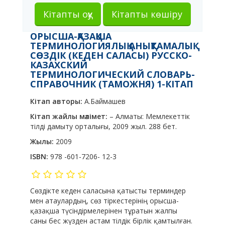
Кітапты оқу
Кітапты көшіру
ОРЫСША-ҚАЗАҚША
ТЕРМИНОЛОГИЯЛЫҚ АНЫҚТАМАЛЫҚ
СӨЗДІК (КЕДЕН САЛАСЫ) РУССКО-
КАЗАХСКИЙ
ТЕРМИНОЛОГИЧЕСКИЙ СЛОВАРЬ-
СПРАВОЧНИК (ТАМОЖНЯ) 1-КІТАП
Кітап авторы:
А.Баймашев
Кітап жайлы мәлімет:
– Алматы: Мемлекеттік
тілді дамыту орталығы, 2009 жыл. 288 бет.
Жылы:
2009
ISBN:
978 -601-7206- 12-3
Сөздікте кеден саласына қатысты терминдер
мен атаулардың, сөз тіркестерінің орысша-
қазақша түсіндірмелерінен тұратын жалпы
саны бес жүзден астам тілдік бірлік қамтылған.