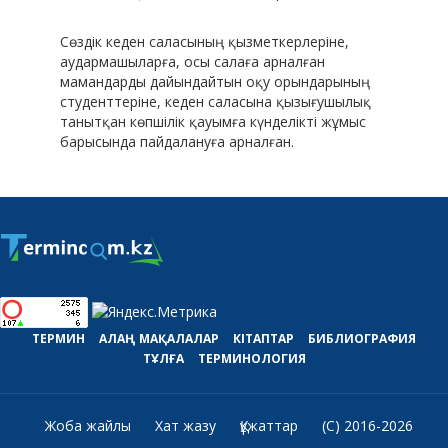
Сөздік кеден саласының қызметкерлеріне,
аудармашыларға, осы салаға арналған
мамандарды дайындайтын оқу орындарының
студенттеріне, кеден саласына қызығушылық
танытқан көпшілік қауымға күнделікті жұмыс
барысында пайдалануға арналған.
ТЕРМИН
АЛАҢ
МАҚАЛАЛАР
КІТАПТАР
БИБЛИОГРАФИЯ
ТҰЛҒА
ТЕРМИНОЛОГИЯ
Жоба жайлы
Хат жазу
Құжаттар
(C) 2016-2026