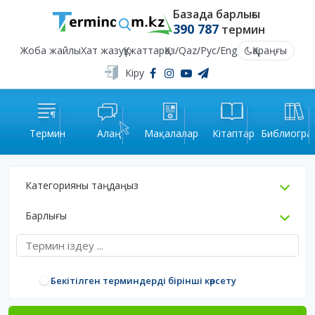
Базада барлығы
390 787
термин
Жоба жайлы
Хат жазу
Құжаттар
Қаз
/
Qaz
/
Рус
/
Eng
Қараңғы
Кіру
Термин
Алаң
Мақалалар
Кітаптар
Библиогра
Категорияны таңдаңыз
Барлығы
Бекітілген терминдерді бірінші көрсету