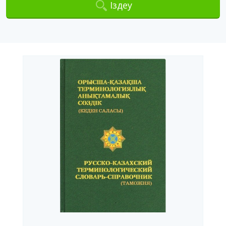
Іздеу