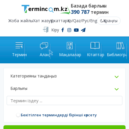
Базада барлығы
390 787
термин
Жоба жайлы
Хат жазу
Құжаттар
Қаз
/
Qaz
/
Рус
/
Eng
Қараңғы
Кіру
Термин
Алаң
Мақалалар
Кітаптар
Библиогра
Категорияны таңдаңыз
Барлығы
Бекітілген терминдерді бірінші көрсету