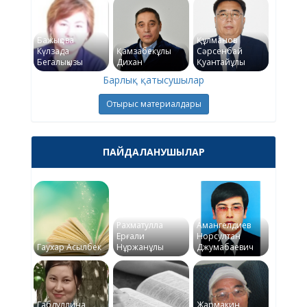
Бажықова
Құлманов
Күлзада
Қамзабекұлы
Сәрсенбай
Бегалықызы
Дихан
Қуантайұлы
Барлық қатысушылар
Отырыс материалдары
ПАЙДАЛАНУШЫЛАР
Рахматулла
Амангелдиев
Ерғали
Норсултан
Гаухар Асылбек
Нұржанұлы
Джумабаевич
Габдуллина
Жармакин