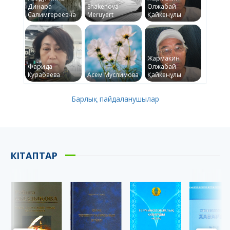
Динара
Shakenova
Олжабай
Салимгереевна
Meruyert
Қайкенұлы
Жармакин
Фарида
Олжабай
Курабаева
Асем Муслимова
Қайкенұлы
Барлық пайдаланушылар
КІТАПТАР