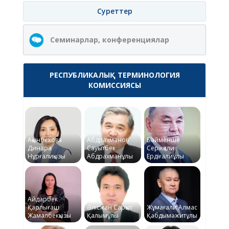
Суреттер
Семинарлар, конференциялар
РЕСПУБЛИКАЛЫҚ ТЕРМИНОЛОГИЯ
КОМИССИЯСЫ
Ақынбекова
Абдрахманов
Байменше
Динара
Сауытбек
Серікқали
Нұрғалиқызы
Абдрахманұлы
Ердіғалиұлы
Айдарбек
Қарлығаш
Әлісжан Сарқыт
Жұмағали Алмас
Жамалбекқызы
Қалымұлы
Қабдымәжитұлы