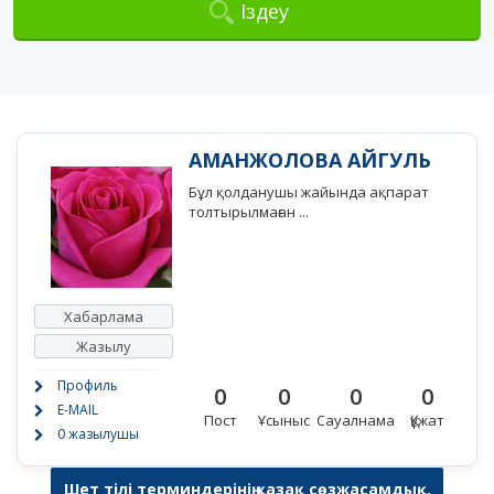
Іздеу
АМАНЖОЛОВА АЙГУЛЬ
Бұл қолданушы жайында ақпарат
толтырылмаған ...
Хабарлама
Жазылу
Профиль
0
0
0
0
E-MAIL
Пост
Ұсыныс
Сауалнама
Құжат
0 жазылушы
Шет тілі терминдерінің қазақ сөзжасамдық,