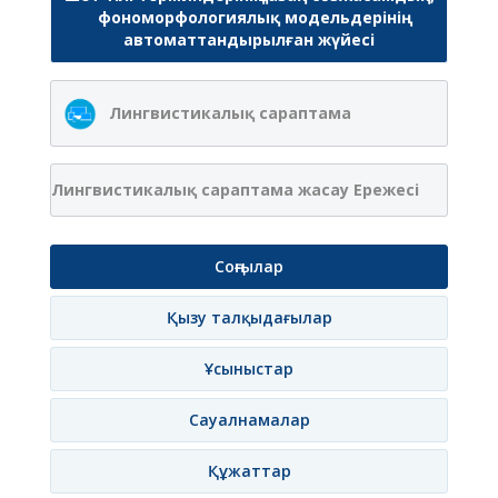
фономорфологиялық модельдерінің
автоматтандырылған жүйесі
Лингвистикалық сараптама
Лингвистикалық сараптама жасау Ережесі
Соңғылар
Қызу талқыдағылар
Ұсыныстар
Сауалнамалар
Құжаттар