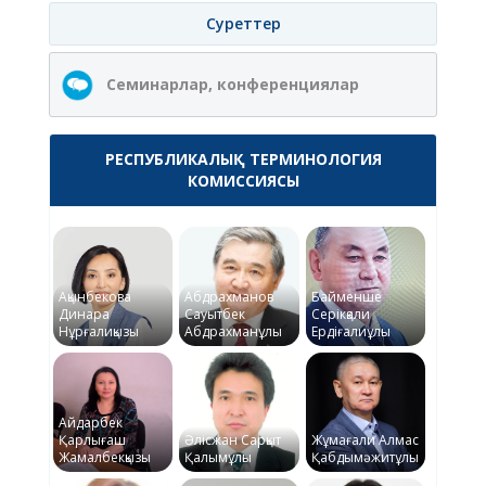
Суреттер
Семинарлар, конференциялар
РЕСПУБЛИКАЛЫҚ ТЕРМИНОЛОГИЯ
КОМИССИЯСЫ
Ақынбекова
Абдрахманов
Байменше
Динара
Сауытбек
Серікқали
Нұрғалиқызы
Абдрахманұлы
Ердіғалиұлы
Айдарбек
Қарлығаш
Әлісжан Сарқыт
Жұмағали Алмас
Жамалбекқызы
Қалымұлы
Қабдымәжитұлы