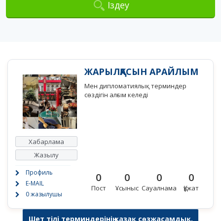
Іздеу
ЖАРЫЛҚАСЫН АРАЙЛЫМ
Мен дипломатиялық терминдер
сөздігін алғым келеді
Хабарлама
Жазылу
Профиль
0
0
0
0
E-MAIL
Пост
Ұсыныс
Сауалнама
Құжат
0 жазылушы
Шет тілі терминдерінің қазақ сөзжасамдық,