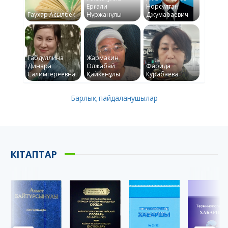
Ерғали
Норсултан
Гаухар Асылбек
Нұржанұлы
Джумабаевич
Габдуллина
Жармакин
Динара
Олжабай
Фарида
Салимгереевна
Қайкенұлы
Курабаева
Барлық пайдаланушылар
КІТАПТАР