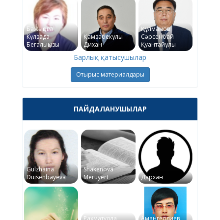
Бажықова
Құлманов
Күлзада
Қамзабекұлы
Сәрсенбай
Бегалықызы
Дихан
Қуантайұлы
Барлық қатысушылар
Отырыс материалдары
ПАЙДАЛАНУШЫЛАР
Gulzhaina
Shakenova
Duisenbayeva
Meruyert
Дархан
Рахматулла
Амангелдиев