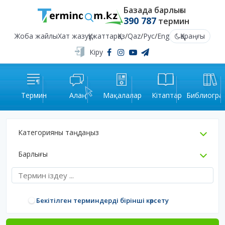
Базада барлығы
390 787
термин
Жоба жайлы
Хат жазу
Құжаттар
Қаз
/
Qaz
/
Рус
/
Eng
Қараңғы
Кіру
Термин
Алаң
Мақалалар
Кітаптар
Библиогра
Категорияны таңдаңыз
Барлығы
Бекітілген терминдерді бірінші көрсету