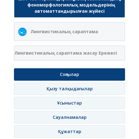
фономорфологиялық модельдерінің
автоматтандырылған жүйесі
Лингвистикалық сараптама
Лингвистикалық сараптама жасау Ережесі
Соңғылар
Қызу талқыдағылар
Ұсыныстар
Сауалнамалар
Құжаттар