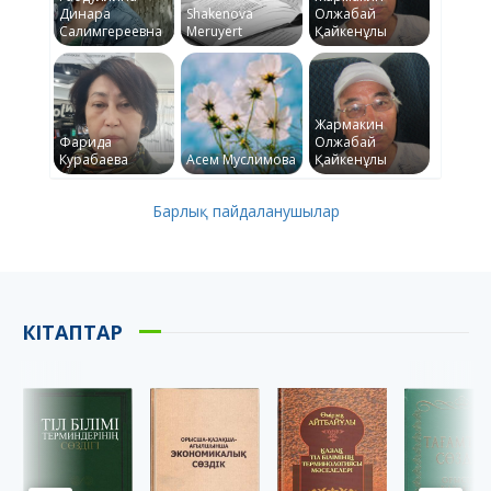
Динара
Shakenova
Олжабай
Салимгереевна
Meruyert
Қайкенұлы
Жармакин
Фарида
Олжабай
Курабаева
Асем Муслимова
Қайкенұлы
Барлық пайдаланушылар
КІТАПТАР