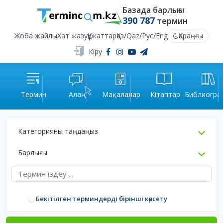
Базада барлығы
390 787
термин
Жоба жайлы
Хат жазу
Құжаттар
Қаз
/
Qaz
/
Рус
/
Eng
Қараңғы
Кіру
Термин
Алаң
Мақалалар
Кітаптар
Библиогра
Категорияны таңдаңыз
Барлығы
Бекітілген терминдерді бірінші көрсету