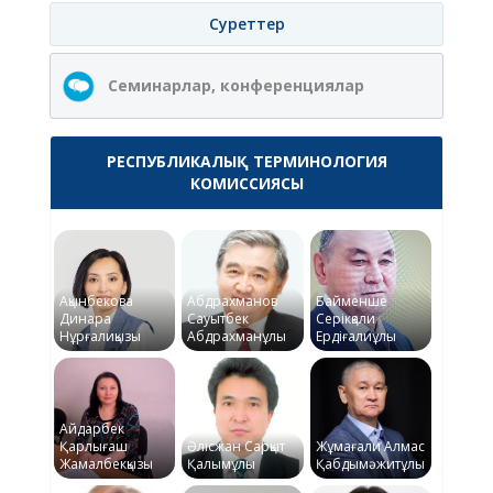
Суреттер
Семинарлар, конференциялар
РЕСПУБЛИКАЛЫҚ ТЕРМИНОЛОГИЯ
КОМИССИЯСЫ
Ақынбекова
Абдрахманов
Байменше
Динара
Сауытбек
Серікқали
Нұрғалиқызы
Абдрахманұлы
Ердіғалиұлы
Айдарбек
Қарлығаш
Әлісжан Сарқыт
Жұмағали Алмас
Жамалбекқызы
Қалымұлы
Қабдымәжитұлы