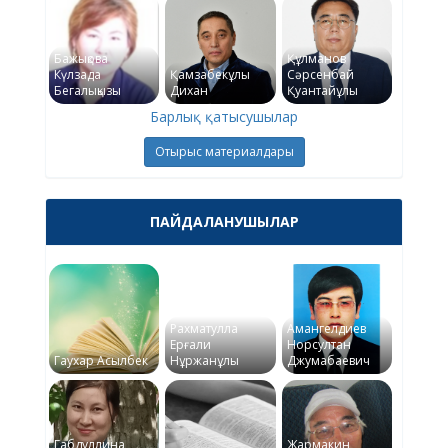
Бажықова
Құлманов
Күлзада
Қамзабекұлы
Сәрсенбай
Бегалықызы
Дихан
Қуантайұлы
Барлық қатысушылар
Отырыс материалдары
ПАЙДАЛАНУШЫЛАР
Рахматулла
Амангелдиев
Ерғали
Норсултан
Гаухар Асылбек
Нұржанұлы
Джумабаевич
Габдуллина
Жармакин