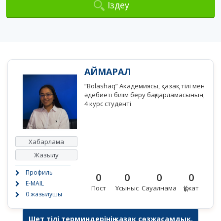
Іздеу
АЙМАРАЛ
“Bolashaq” Академиясы, қазақ тілі мен
әдебиеті білім беру бағдарламасының
4 курс студенті
Хабарлама
Жазылу
Профиль
0
0
0
0
E-MAIL
Пост
Ұсыныс
Сауалнама
Құжат
0 жазылушы
Шет тілі терминдерінің қазақ сөзжасамдық,