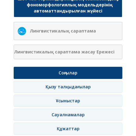
фономорфологиялық модельдерінің
автоматтандырылған жүйесі
Лингвистикалық сараптама
Лингвистикалық сараптама жасау Ережесі
Соңғылар
Қызу талқыдағылар
Ұсыныстар
Сауалнамалар
Құжаттар