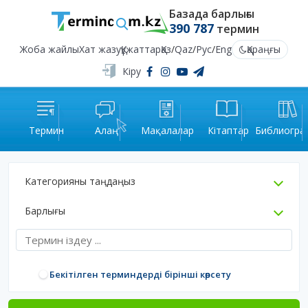
Базада барлығы
390 787
термин
Жоба жайлы
Хат жазу
Құжаттар
Қаз
/
Qaz
/
Рус
/
Eng
Қараңғы
Кіру
Термин
Алаң
Мақалалар
Кітаптар
Библиогра
Категорияны таңдаңыз
Барлығы
Бекітілген терминдерді бірінші көрсету