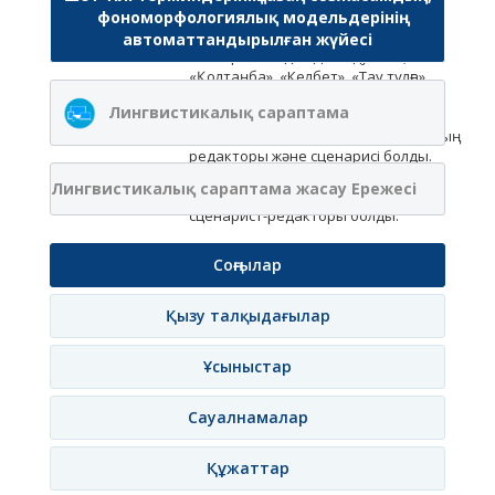
фономорфологиялық модельдерінің
редакторы, жауапты шығарушысы
болды. «Қазақстан» Ұлттық
автоматтандырылған жүйесі
телеарнасында «Дала-думан»,
«Қолтаңба», «Келбет», «Тау тұлға»,
«Ілік септігі», «Жарқын бейне»,
Лингвистикалық сараптама
«Ғибратты ғұмыр», «Кітапхана»,
«Өркениет» секілді бағдарламалардың
редакторы және сценарисі болды.
«Ақсауыт» әскери-патриоттық
Лингвистикалық сараптама жасау Ережесі
бағдарламасының жүргізушісі әрі
сценарист-редакторы болды.
Соңғылар
Қызу талқыдағылар
Ұсыныстар
Сауалнамалар
Құжаттар