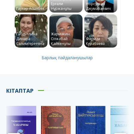
Ерғали
Норсултан
Гаухар Асылбек
Нұржанұлы
Джумабаевич
Габдуллина
Жармакин
Динара
Олжабай
Фарида
Салимгереевна
Қайкенұлы
Курабаева
Барлық пайдаланушылар
КІТАПТАР