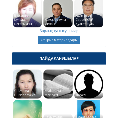
Бажықова
Құлманов
Күлзада
Қамзабекұлы
Сәрсенбай
Бегалықызы
Дихан
Қуантайұлы
Барлық қатысушылар
Отырыс материалдары
ПАЙДАЛАНУШЫЛАР
Gulzhaina
Shakenova
Duisenbayeva
Meruyert
Дархан
Рахматулла
Амангелдиев