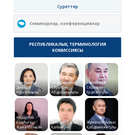
Суреттер
Семинарлар, конференциялар
РЕСПУБЛИКАЛЫҚ ТЕРМИНОЛОГИЯ
КОМИССИЯСЫ
Ақынбекова
Абдрахманов
Байменше
Динара
Сауытбек
Серікқали
Нұрғалиқызы
Абдрахманұлы
Ердіғалиұлы
Айдарбек
Қарлығаш
Әлісжан Сарқыт
Жұмағали Алмас
Жамалбекқызы
Қалымұлы
Қабдымәжитұлы