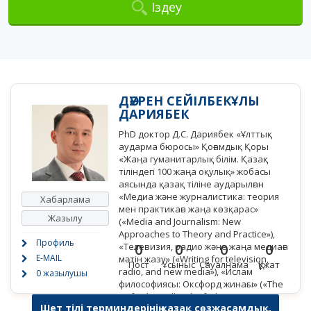
Іздеу
ДӘУРЕН СЕЙІЛБЕКҰЛЫ
ДАРИЯБЕК
PhD доктор Д.С. Дариябек «Ұлттық
аударма бюросы» Қоғамдық Қоры
«Жаңа гуманитарлық білім. Қазақ
тіліндегі 100 жаңа оқулық» жобасы
аясында қазақ тіліне аударылған
«Медиа және журналистика: теория
Хабарлама
мен практикаға жаңа көзқарас»
Жазылу
(«Media and Journalism: New
Approaches to Theory and Practice»),
Профиль
«Телевизия, радио және жаңа медиаға
0
0
0
0
E-MAIL
мәтін жазу» («Writing for television,
Пост
Ұсыныс
Сауалнама
Құжат
radio, and new media»), «Ислам
0 жазылушы
философиясы: Оксфорд жинағы» («The
Oxford Handbook of Islamic
Шет тілі терминдерінің қазақ сөзжасамдық,
Philosophy») кітаптарының әдеби