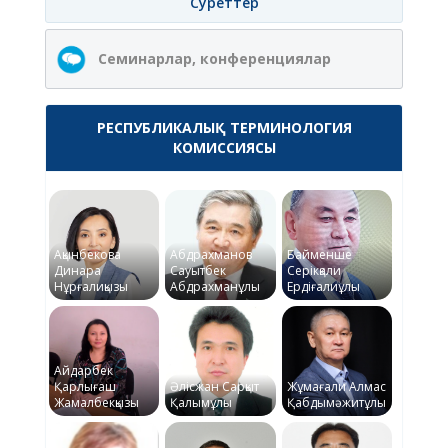
Суреттер
Семинарлар, конференциялар
РЕСПУБЛИКАЛЫҚ ТЕРМИНОЛОГИЯ
КОМИССИЯСЫ
Ақынбекова
Абдрахманов
Байменше
Динара
Сауытбек
Серікқали
Нұрғалиқызы
Абдрахманұлы
Ердіғалиұлы
Айдарбек
Қарлығаш
Әлісжан Сарқыт
Жұмағали Алмас
Жамалбекқызы
Қалымұлы
Қабдымәжитұлы