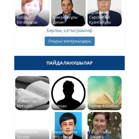
Бажықова
Құлманов
Күлзада
Қамзабекұлы
Сәрсенбай
Бегалықызы
Дихан
Қуантайұлы
Барлық қатысушылар
Отырыс материалдары
ПАЙДАЛАНУШЫЛАР
Shakenova
Meruyert
Дархан
Гаухар Асылбек
Рахматулла
Амангелдиев
Габдуллина
Ерғали
Норсултан
Динара