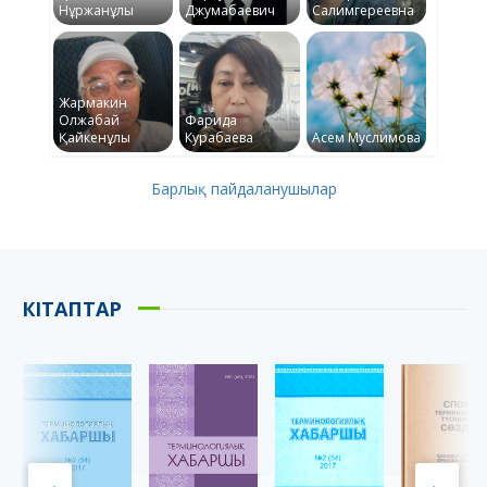
Нұржанұлы
Джумабаевич
Салимгереевна
Жармакин
Олжабай
Фарида
Қайкенұлы
Курабаева
Асем Муслимова
Барлық пайдаланушылар
КІТАПТАР