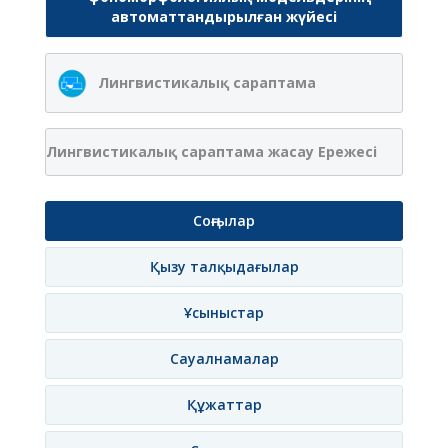
автоматтандырылған жүйесі
Лингвистикалық сараптама
Лингвистикалық сараптама жасау Ережесі
Соңғылар
Қызу талқыдағылар
Ұсыныстар
Сауалнамалар
Құжаттар