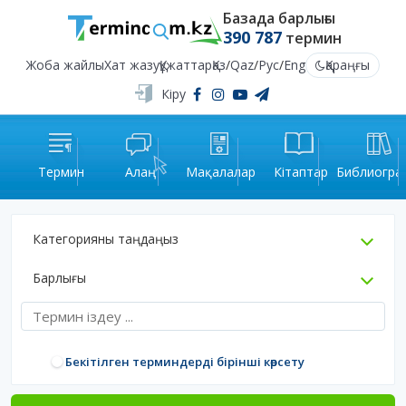
Базада барлығы
390 787
термин
Жоба жайлы
Хат жазу
Құжаттар
Қаз
/
Qaz
/
Рус
/
Eng
Қараңғы
Кіру
Термин
Алаң
Мақалалар
Кітаптар
Библиогра
Категорияны таңдаңыз
Барлығы
Бекітілген терминдерді бірінші көрсету