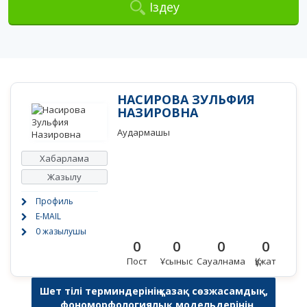
Іздеу
НАСИРОВА ЗУЛЬФИЯ
НАЗИРОВНА
Аудармашы
Хабарлама
Жазылу
Профиль
E-MAIL
0 жазылушы
0
0
0
0
Пост
Ұсыныс
Сауалнама
Құжат
Шет тілі терминдерінің қазақ сөзжасамдық,
фономорфологиялық модельдерінің