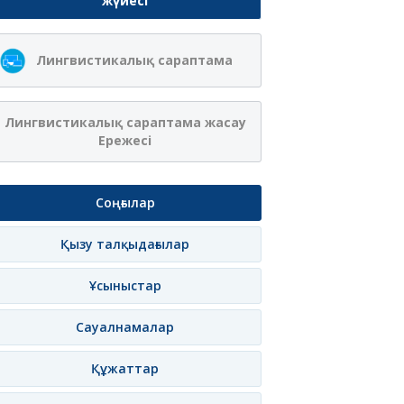
жүйесі
Лингвистикалық сараптама
Лингвистикалық сараптама жасау
Ережесі
Соңғылар
Қызу талқыдағылар
Ұсыныстар
Сауалнамалар
Құжаттар