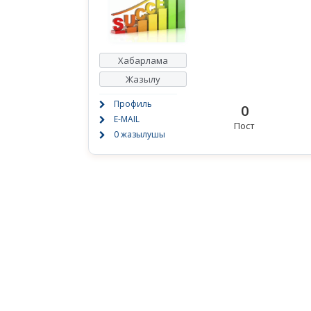
Хабарлама
Жазылу
Профиль
0
E-MAIL
Пост
0 жазылушы