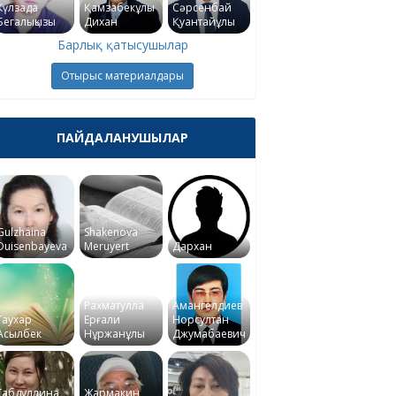
Күлзада
Қамзабекұлы
Сәрсенбай
Бегалықызы
Дихан
Қуантайұлы
Барлық қатысушылар
Отырыс материалдары
ПАЙДАЛАНУШЫЛАР
Gulzhaina
Shakenova
Duisenbayeva
Meruyert
Дархан
Рахматулла
Амангелдиев
Гаухар
Ерғали
Норсултан
Асылбек
Нұржанұлы
Джумабаевич
Габдуллина
Жармакин