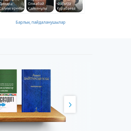
Динара
Олжабай
Фарида
Салимгереевна
Қайкенұлы
Курабаева
Барлық пайдаланушылар