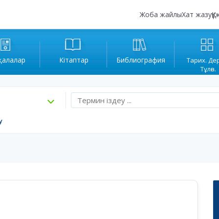
Жоба жайлы
Хат жазу
Құ
қалалар
Кітаптар
Библиография
Тарих. Де
Тұлға.
у