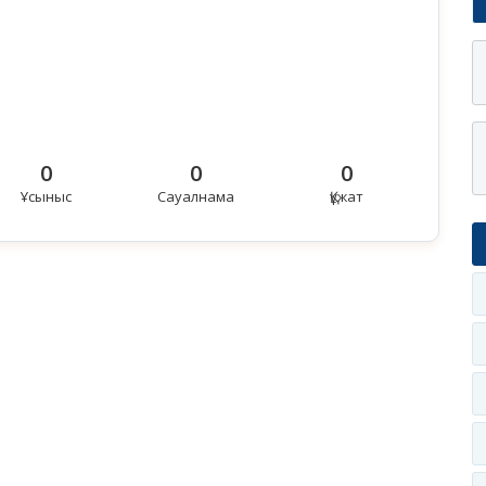
0
0
0
Ұсыныс
Сауалнама
Құжат