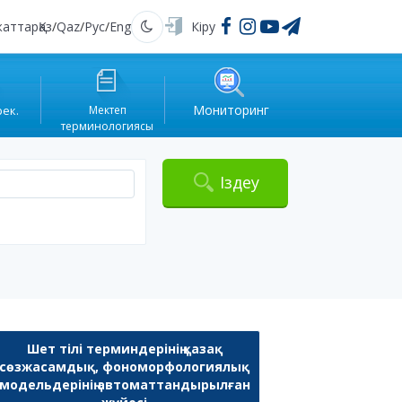
жаттар
Қаз
/
Qaz
/
Рус
/
Eng
Кіру
Қараңғы
Мониторинг
рек.
Мектеп
терминологиясы
Іздеу
Шет тілі терминдерінің қазақ
сөзжасамдық, фономорфологиялық
модельдерінің автоматтандырылған