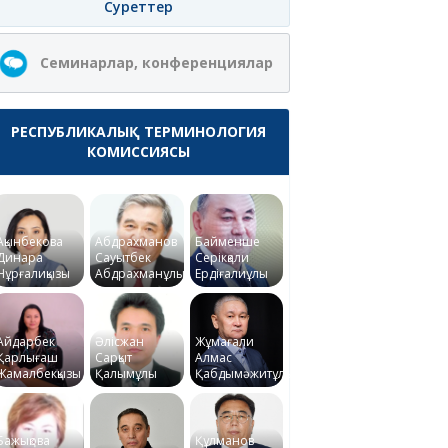
Суреттер
Семинарлар, конференциялар
РЕСПУБЛИКАЛЫҚ ТЕРМИНОЛОГИЯ
КОМИССИЯСЫ
Ақынбекова
Абдрахманов
Байменше
Динара
Сауытбек
Серікқали
Нұрғалиқызы
Абдрахманұлы
Ердіғалиұлы
Айдарбек
Әлісжан
Жұмағали
Қарлығаш
Сарқыт
Алмас
Жамалбекқызы
Қалымұлы
Қабдымәжитұлы
Бажықова
Құлманов