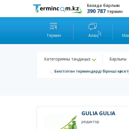
Базада барлығы
390 787
термин
Термин
Алаң
Ма
Категорияны таңдаңыз
Барлығы
Бекітілген терминдерді бірінші көрсет
GULIA GULIA
редактор