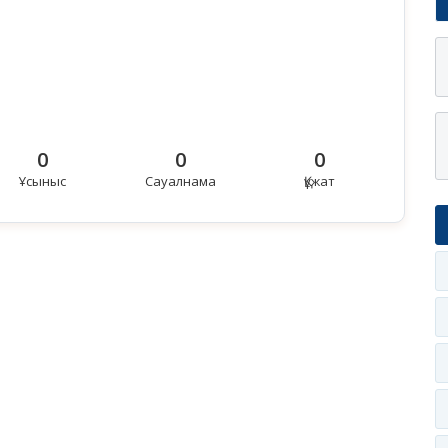
0
0
0
Ұсыныс
Сауалнама
Құжат