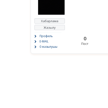
Хабарлама
Жазылу
Профиль
0
E-MAIL
Пост
0 жазылушы