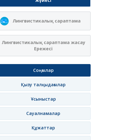
жүйесі
Лингвистикалық сараптама
Лингвистикалық сараптама жасау
Ережесі
Соңғылар
Қызу талқыдағылар
Ұсыныстар
Сауалнамалар
Құжаттар