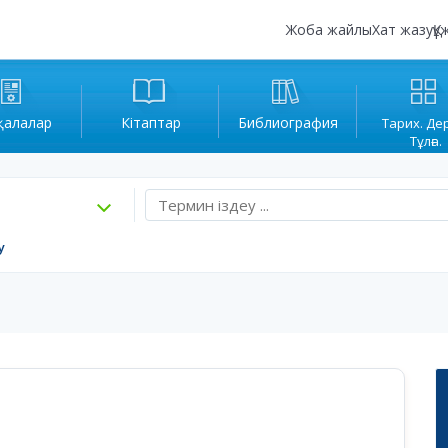
Жоба жайлы
Хат жазу
Құ
қалалар
Кітаптар
Библиография
Тарих. Де
Тұлға.
у