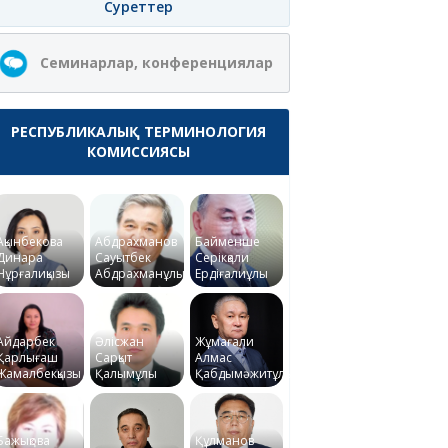
Суреттер
Семинарлар, конференциялар
РЕСПУБЛИКАЛЫҚ ТЕРМИНОЛОГИЯ
КОМИССИЯСЫ
Ақынбекова
Абдрахманов
Байменше
Динара
Сауытбек
Серікқали
Нұрғалиқызы
Абдрахманұлы
Ердіғалиұлы
Айдарбек
Әлісжан
Жұмағали
Қарлығаш
Сарқыт
Алмас
Жамалбекқызы
Қалымұлы
Қабдымәжитұлы
Бажықова
Құлманов