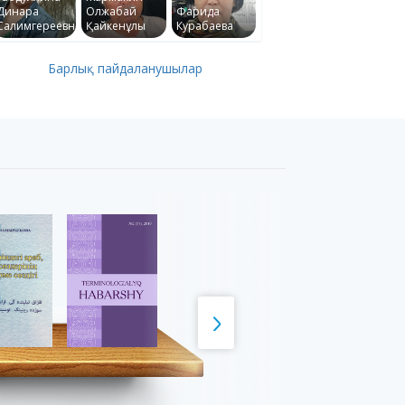
Динара
Олжабай
Фарида
Салимгереевна
Қайкенұлы
Курабаева
Барлық пайдаланушылар