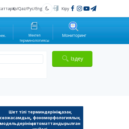
жаттар
Қаз
/
Qaz
/
Рус
/
Eng
Кіру
Қараңғы
Мониторинг
рек.
Мектеп
терминологиясы
Іздеу
Шет тілі терминдерінің қазақ
сөзжасамдық, фономорфологиялық
модельдерінің автоматтандырылған