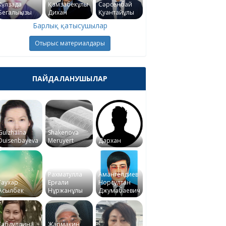
Күлзада
Қамзабекұлы
Сәрсенбай
Бегалықызы
Дихан
Қуантайұлы
Барлық қатысушылар
Отырыс материалдары
ПАЙДАЛАНУШЫЛАР
Gulzhaina
Shakenova
Duisenbayeva
Meruyert
Дархан
Рахматулла
Амангелдиев
Гаухар
Ерғали
Норсултан
Асылбек
Нұржанұлы
Джумабаевич
Габдуллина
Жармакин