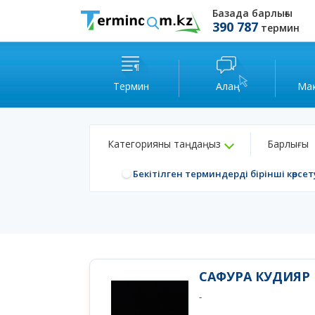
Базада барлығы
390 787
термин
Термин
Алаң
Ма
Категорияны таңдаңыз
Барлығы
Бекітілген терминдерді бірінші көрсет
САФУРА КУДИЯР
-