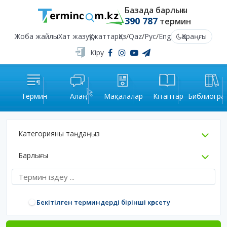
Базада барлығы
390 787
термин
Жоба жайлы
Хат жазу
Құжаттар
Қаз
/
Qaz
/
Рус
/
Eng
Қараңғы
Кіру
Термин
Алаң
Мақалалар
Кітаптар
Библиогра
Категорияны таңдаңыз
Барлығы
Бекітілген терминдерді бірінші көрсету