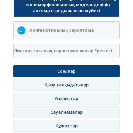
фономорфологиялық модельдерінің
автоматтандырылған жүйесі
Лингвистикалық сараптама
Лингвистикалық сараптама жасау Ережесі
Соңғылар
Қызу талқыдағылар
Ұсыныстар
Сауалнамалар
Құжаттар