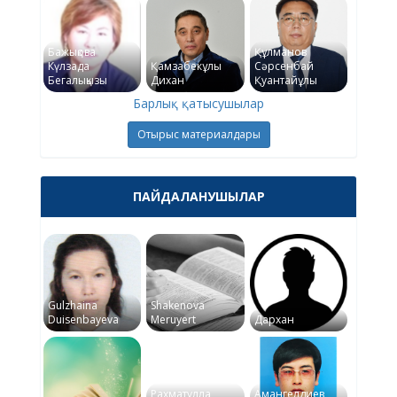
Бажықова
Құлманов
Күлзада
Қамзабекұлы
Сәрсенбай
Бегалықызы
Дихан
Қуантайұлы
Барлық қатысушылар
Отырыс материалдары
ПАЙДАЛАНУШЫЛАР
Gulzhaina
Shakenova
Duisenbayeva
Meruyert
Дархан
Рахматулла
Амангелдиев