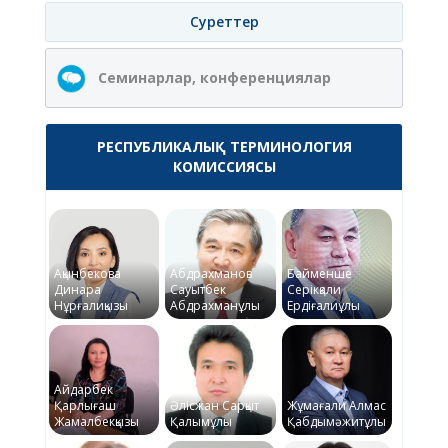
Суреттер
Семинарлар, конференциялар
РЕСПУБЛИКАЛЫҚ ТЕРМИНОЛОГИЯ
КОМИССИЯСЫ
Ақынбекова
Абдрахманов
Байменше
Динара
Сауытбек
Серікқали
Нұрғалиқызы
Абдрахманұлы
Ердіғалиұлы
Айдарбек
Қарлығаш
Әлісжан Сарқыт
Жұмағали Алмас
Жамалбекқызы
Қалымұлы
Қабдымәжитұлы