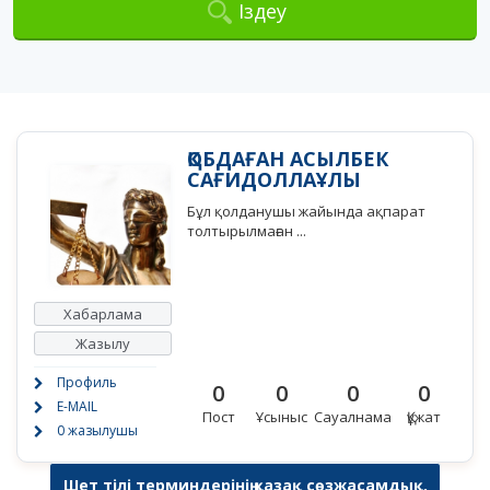
Іздеу
ҚОБДАҒАН АСЫЛБЕК
САҒИДОЛЛАҰЛЫ
Бұл қолданушы жайында ақпарат
толтырылмаған ...
Хабарлама
Жазылу
Профиль
0
0
0
0
E-MAIL
Пост
Ұсыныс
Сауалнама
Құжат
0 жазылушы
Шет тілі терминдерінің қазақ сөзжасамдық,