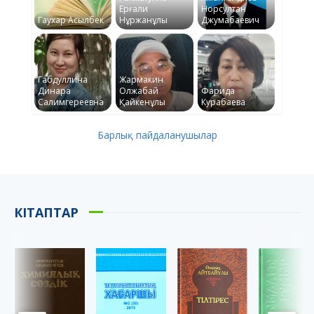
Ерғали
Норсултан
Гаухар Асылбек
Нұржанұлы
Джумабаевич
Габдуллина
Жармакин
Динара
Олжабай
Фарида
Салимгереевна
Қайкенұлы
Курабаева
Барлық пайдаланушылар
КІТАПТАР