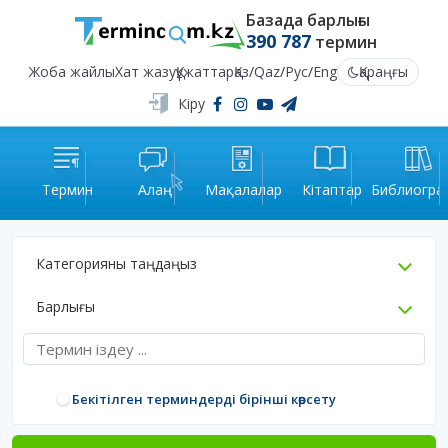
Базада барлығы
390 787
термин
Жоба жайлы
Хат жазу
Құжаттар
Қаз
/
Qaz
/
Рус
/
Eng
Қараңғы
Кіру
Термин
Алаң
Мақалалар
Кітаптар
Библиогра
Категорияны таңдаңыз
Барлығы
Бекітілген терминдерді бірінші көрсету