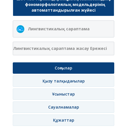
фономорфологиялық модельдерінің
автоматтандырылған жүйесі
Лингвистикалық сараптама
Лингвистикалық сараптама жасау Ережесі
Соңғылар
Қызу талқыдағылар
Ұсыныстар
Сауалнамалар
Құжаттар