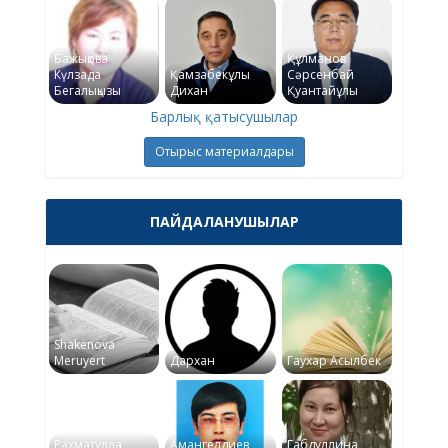
Бажықова
Құлманов
Күлзада
Қамзабекұлы
Сәрсенбай
Бегалықызы
Дихан
Қуантайұлы
Барлық қатысушылар
Отырыс материалдары
ПАЙДАЛАНУШЫЛАР
Shakenova
Meruyert
Дархан
Гаухар Асылбек
Рахматулла
Амангелдиев
Габдуллина