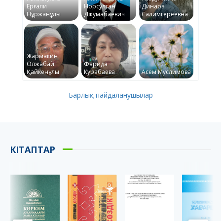
Ерғали
Норсултан
Динара
Нұржанұлы
Джумабаевич
Салимгереевна
Жармакин
Олжабай
Фарида
Қайкенұлы
Курабаева
Асем Муслимова
Барлық пайдаланушылар
КІТАПТАР