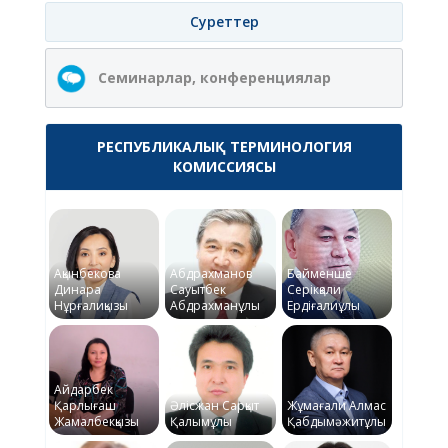
Суреттер
Семинарлар, конференциялар
РЕСПУБЛИКАЛЫҚ ТЕРМИНОЛОГИЯ
КОМИССИЯСЫ
Ақынбекова
Абдрахманов
Байменше
Динара
Сауытбек
Серікқали
Нұрғалиқызы
Абдрахманұлы
Ердіғалиұлы
Айдарбек
Қарлығаш
Әлісжан Сарқыт
Жұмағали Алмас
Жамалбекқызы
Қалымұлы
Қабдымәжитұлы