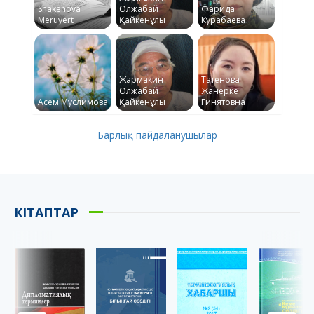
Shakenova
Олжабай
Фарида
Meruyert
Қайкенұлы
Курабаева
Жармакин
Татенова
Олжабай
Жанерке
Асем Муслимова
Қайкенұлы
Гинятовна
Барлық пайдаланушылар
КІТАПТАР