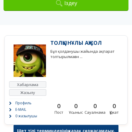
Іздеу
ТОЛҚЫНҰЛЫ АҚЖОЛ
Бұл қолданушы жайында ақпарат
толтырылмаған ...
Хабарлама
Жазылу
Профиль
0
0
0
0
E-MAIL
Пост
Ұсыныс
Сауалнама
Құжат
0 жазылушы
Шет тілі терминдерінің қазақ сөзжасамдық,