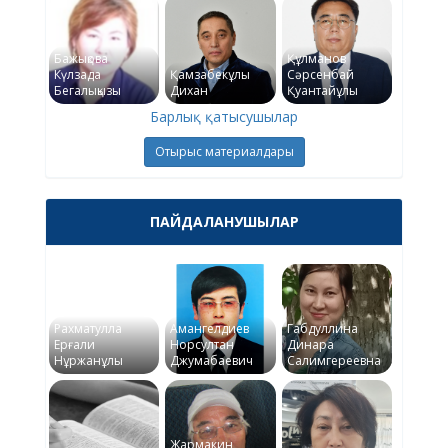
Бажықова
Құлманов
Күлзада
Қамзабекұлы
Сәрсенбай
Бегалықызы
Дихан
Қуантайұлы
Барлық қатысушылар
Отырыс материалдары
ПАЙДАЛАНУШЫЛАР
Рахматулла
Амангелдиев
Габдуллина
Ерғали
Норсултан
Динара
Нұржанұлы
Джумабаевич
Салимгереевна
Жармакин