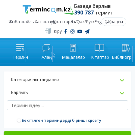
Базада барлығы
390 787
термин
Жоба жайлы
Хат жазу
Құжаттар
Қаз
/
Qaz
/
Рус
/
Eng
Қараңғы
Кіру
Термин
Алаң
Мақалалар
Кітаптар
Библиогра
Категорияны таңдаңыз
Барлығы
Бекітілген терминдерді бірінші көрсету