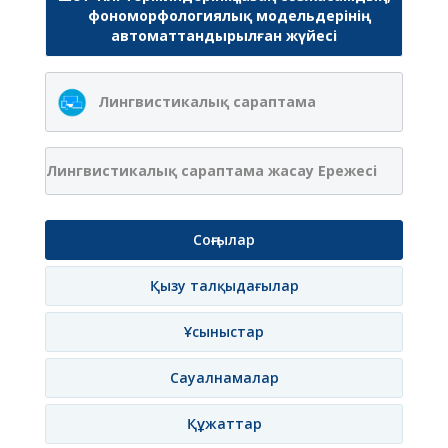
фономорфологиялық модельдерінің
автоматтандырылған жүйесі
Лингвистикалық сараптама
Лингвистикалық сараптама жасау Ережесі
Соңғылар
Қызу талқыдағылар
Ұсыныстар
Сауалнамалар
Құжаттар