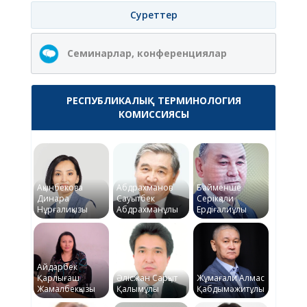
Суреттер
Семинарлар, конференциялар
РЕСПУБЛИКАЛЫҚ ТЕРМИНОЛОГИЯ
КОМИССИЯСЫ
Ақынбекова
Абдрахманов
Байменше
Динара
Сауытбек
Серікқали
Нұрғалиқызы
Абдрахманұлы
Ердіғалиұлы
Айдарбек
Қарлығаш
Әлісжан Сарқыт
Жұмағали Алмас
Жамалбекқызы
Қалымұлы
Қабдымәжитұлы