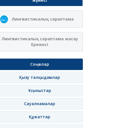
жүйесі
Лингвистикалық сараптама
Лингвистикалық сараптама жасау
Ережесі
Соңғылар
Қызу талқыдағылар
Ұсыныстар
Сауалнамалар
Құжаттар