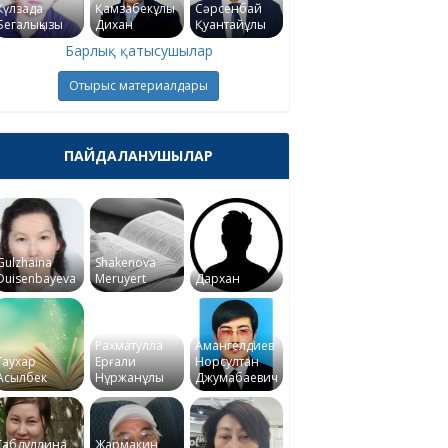
Күлзада
Қамзабекұлы
Сәрсенбай
Бегалықызы
Дихан
Қуантайұлы
Барлық қатысушылар
Отырыс материалдары
ПАЙДАЛАНУШЫЛАР
Gulzhaina
Shakenova
Duisenbayeva
Meruyert
Дархан
Рахматулла
Амангелдиев
Гаухар
Ерғали
Норсултан
Асылбек
Нұржанұлы
Джумабаевич
Габдуллина
Жармакин