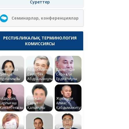
Суреттер
Семинарлар, конференциялар
РЕСПУБЛИКАЛЫҚ ТЕРМИНОЛОГИЯ
КОМИССИЯСЫ
Ақынбекова
Абдрахманов
Байменше
Динара
Сауытбек
Серікқали
Нұрғалиқызы
Абдрахманұлы
Ердіғалиұлы
Айдарбек
Әлісжан
Жұмағали
Қарлығаш
Сарқыт
Алмас
Жамалбекқызы
Қалымұлы
Қабдымәжитұлы
Бажықова
Құлманов