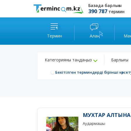
Базада барлығы
390 787
термин
Термин
Алаң
Ма
Категорияны таңдаңыз
Барлығы
Бекітілген терминдерді бірінші көрсет
МУХТАР АЛТЫН
Аудармашы