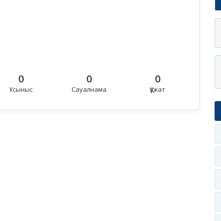
0
0
0
Ұсыныс
Сауалнама
Құжат