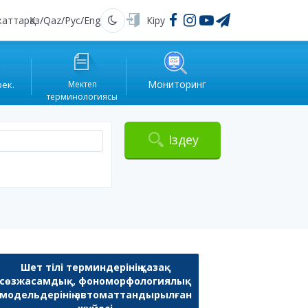
жаттар
Қаз
/
Qaz
/
Рус
/
Eng
Кіру
Қараңғы
Мониторинг
рек.
Мектеп
терминологиясы
Іздеу
Шет тілі терминдерінің қазақ
сөзжасамдық, фономорфологиялық
модельдерінің автоматтандырылған