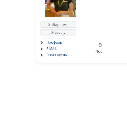
Хабарлама
Жазылу
Профиль
0
E-MAIL
Пост
0 жазылушы