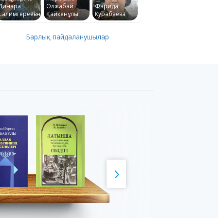
Динара
Олжабай
Фарида
Салимгереевна
Қайкенұлы
Курабаева
Барлық пайдаланушылар