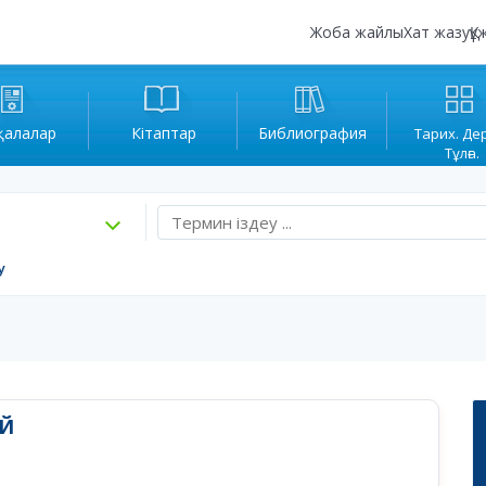
Жоба жайлы
Хат жазу
Құ
қалалар
Кітаптар
Библиография
Тарих. Де
Тұлға.
у
АЙ