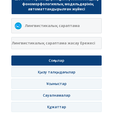
фономорфологиялық модельдерінің
автоматтандырылған жүйесі
Лингвистикалық сараптама
Лингвистикалық сараптама жасау Ережесі
Соңғылар
Қызу талқыдағылар
Ұсыныстар
Сауалнамалар
Құжаттар