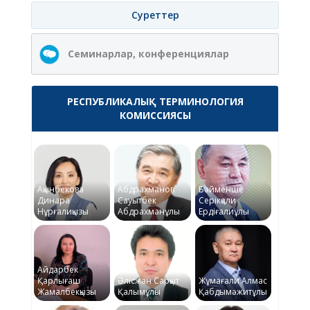
Суреттер
Семинарлар, конференциялар
РЕСПУБЛИКАЛЫҚ ТЕРМИНОЛОГИЯ
КОМИССИЯСЫ
Ақынбекова
Абдрахманов
Байменше
Динара
Сауытбек
Серікқали
Нұрғалиқызы
Абдрахманұлы
Ердіғалиұлы
Айдарбек
Қарлығаш
Әлісжан Сарқыт
Жұмағали Алмас
Жамалбекқызы
Қалымұлы
Қабдымәжитұлы