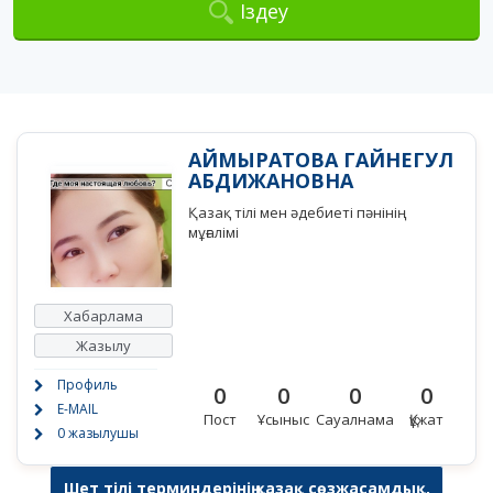
Іздеу
АЙМЫРАТОВА ГАЙНЕГУЛ
АБДИЖАНОВНА
Қазақ тілі мен әдебиеті пәнінің
мұғалімі
Хабарлама
Жазылу
Профиль
0
0
0
0
E-MAIL
Пост
Ұсыныс
Сауалнама
Құжат
0 жазылушы
Шет тілі терминдерінің қазақ сөзжасамдық,