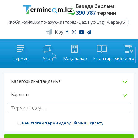
Базада барлығы
390 787
термин
Жоба жайлы
Хат жазу
Құжаттар
Қаз
/
Qaz
/
Рус
/
Eng
Қараңғы
Кіру
Термин
Алаң
Мақалалар
Кітаптар
Библиогра
Категорияны таңдаңыз
Барлығы
Бекітілген терминдерді бірінші көрсету