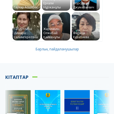
Ерғали
Норсултан
Гаухар Асылбек
Нұржанұлы
Джумабаевич
Габдуллина
Жармакин
Динара
Олжабай
Фарида
Салимгереевна
Қайкенұлы
Курабаева
Барлық пайдаланушылар
КІТАПТАР