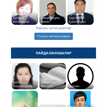
Бажықова
Құлманов
Күлзада
Қамзабекұлы
Сәрсенбай
Бегалықызы
Дихан
Қуантайұлы
Барлық қатысушылар
Отырыс материалдары
ПАЙДАЛАНУШЫЛАР
Gulzhaina
Shakenova
Duisenbayeva
Meruyert
Дархан
Рахматулла
Амангелдиев