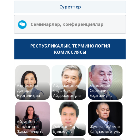
Суреттер
Семинарлар, конференциялар
РЕСПУБЛИКАЛЫҚ ТЕРМИНОЛОГИЯ
КОМИССИЯСЫ
Ақынбекова
Абдрахманов
Байменше
Динара
Сауытбек
Серікқали
Нұрғалиқызы
Абдрахманұлы
Ердіғалиұлы
Айдарбек
Қарлығаш
Әлісжан Сарқыт
Жұмағали Алмас
Жамалбекқызы
Қалымұлы
Қабдымәжитұлы