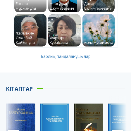
Ерғали
Норсултан
Динара
Нұржанұлы
Джумабаевич
Салимгереевна
Жармакин
Олжабай
Фарида
Қайкенұлы
Курабаева
Асем Муслимова
Барлық пайдаланушылар
КІТАПТАР