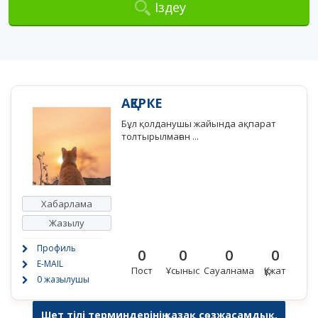
Іздеу
АҚЕРКЕ
Бұл қолданушы жайында ақпарат
толтырылмаған ...
Хабарлама
Жазылу
Профиль
0
0
0
0
E-MAIL
Пост
Ұсыныс
Сауалнама
Құжат
0 жазылушы
Шет тілі терминдерінің қазақ сөзжасамдық,