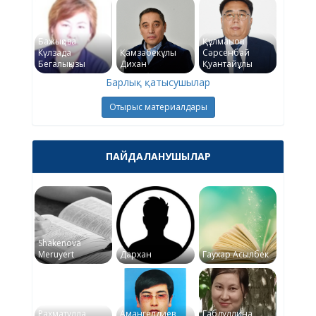
Бажықова
Құлманов
Күлзада
Қамзабекұлы
Сәрсенбай
Бегалықызы
Дихан
Қуантайұлы
Барлық қатысушылар
Отырыс материалдары
ПАЙДАЛАНУШЫЛАР
Shakenova
Meruyert
Дархан
Гаухар Асылбек
Рахматулла
Амангелдиев
Габдуллина