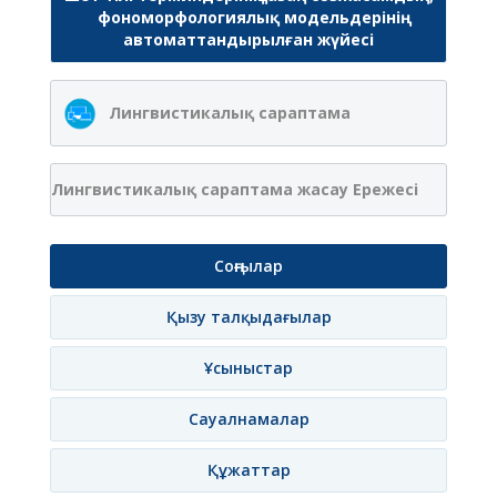
фономорфологиялық модельдерінің
автоматтандырылған жүйесі
Лингвистикалық сараптама
Лингвистикалық сараптама жасау Ережесі
Соңғылар
Қызу талқыдағылар
Ұсыныстар
Сауалнамалар
Құжаттар