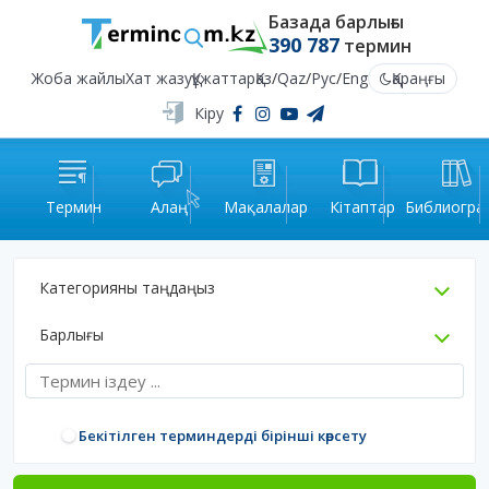
Базада барлығы
390 787
термин
Жоба жайлы
Хат жазу
Құжаттар
Қаз
/
Qaz
/
Рус
/
Eng
Қараңғы
Кіру
Термин
Алаң
Мақалалар
Кітаптар
Библиогра
Категорияны таңдаңыз
Барлығы
Бекітілген терминдерді бірінші көрсету