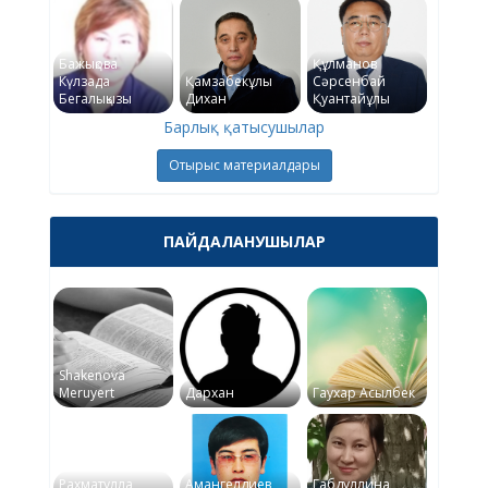
Бажықова
Құлманов
Күлзада
Қамзабекұлы
Сәрсенбай
Бегалықызы
Дихан
Қуантайұлы
Барлық қатысушылар
Отырыс материалдары
ПАЙДАЛАНУШЫЛАР
Shakenova
Meruyert
Дархан
Гаухар Асылбек
Рахматулла
Амангелдиев
Габдуллина