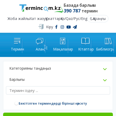
Базада барлығы
390 787
термин
Жоба жайлы
Хат жазу
Құжаттар
Қаз
/
Qaz
/
Рус
/
Eng
Қараңғы
Кіру
Термин
Алаң
Мақалалар
Кітаптар
Библиогра
Категорияны таңдаңыз
Барлығы
Бекітілген терминдерді бірінші көрсету