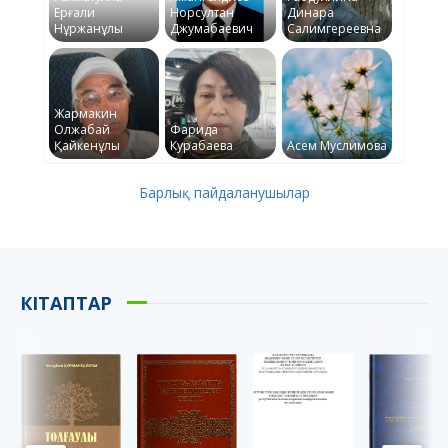
Ерғали
Норсултан
Динара
Нұржанұлы
Джумабаевич
Салимгереевна
Жармакин
Олжабай
Фарида
Қайкенұлы
Курабаева
Асем Муслимова
Барлық пайдаланушылар
КІТАПТАР