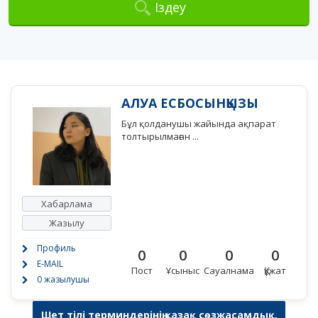
Іздеу
АЛУА ЕСБОСЫНҚЫЗЫ
Бұл қолданушы жайында ақпарат
толтырылмаған ...
Хабарлама
Жазылу
Профиль
0
0
0
0
E-MAIL
Пост
Ұсыныс
Сауалнама
Құжат
0 жазылушы
Шет тілі терминдерінің қазақ сөзжасамдық,