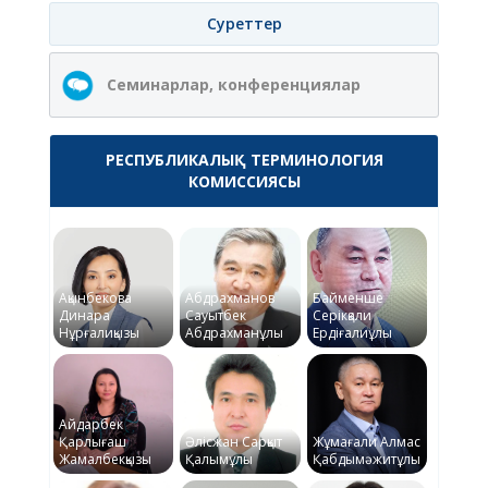
Суреттер
Семинарлар, конференциялар
РЕСПУБЛИКАЛЫҚ ТЕРМИНОЛОГИЯ
КОМИССИЯСЫ
Ақынбекова
Абдрахманов
Байменше
Динара
Сауытбек
Серікқали
Нұрғалиқызы
Абдрахманұлы
Ердіғалиұлы
Айдарбек
Қарлығаш
Әлісжан Сарқыт
Жұмағали Алмас
Жамалбекқызы
Қалымұлы
Қабдымәжитұлы