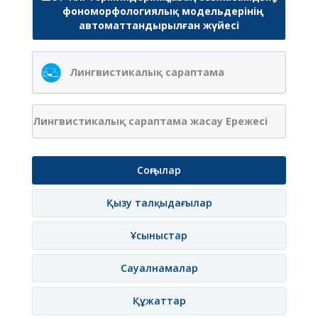
фономорфологиялық модельдерінің
автоматтандырылған жүйесі
Лингвистикалық сараптама
Лингвистикалық сараптама жасау Ережесі
Соңғылар
Қызу талқыдағылар
Ұсыныстар
Сауалнамалар
Құжаттар