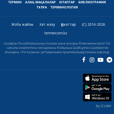
ТЕРМИН
АЛАҢ
МАҚАЛАЛАР
КІТАПТАР
БИБЛИОГРАФИЯ
ТҰЛҒА
ТЕРМИНОЛОГИЯ
Жоба жайлы
Хат жазу
Құжаттар
(C) 2016-2026
termincom.kz
Қазақстан Республикасының Ғылым және жоғары білім министрлігі Тіл
саясаты комитетінің тапсырмасы бойынша Шайсұлтан Шаяхметов
атындағы «Тіл-Қазына» ұлттық ғылыми-практикалық орталығы әзірледі.
by iCoder