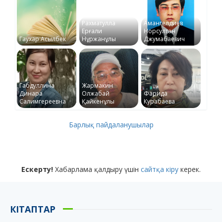
Рахматулла
Амангелдиев
Ерғали
Норсултан
Гаухар Асылбек
Нұржанұлы
Джумабаевич
Габдуллина
Жармакин
Динара
Олжабай
Фарида
Салимгереевна
Қайкенұлы
Курабаева
Барлық пайдаланушылар
Ескерту!
Хабарлама қалдыру үшін
сайтқа кіру
керек.
КІТАПТАР