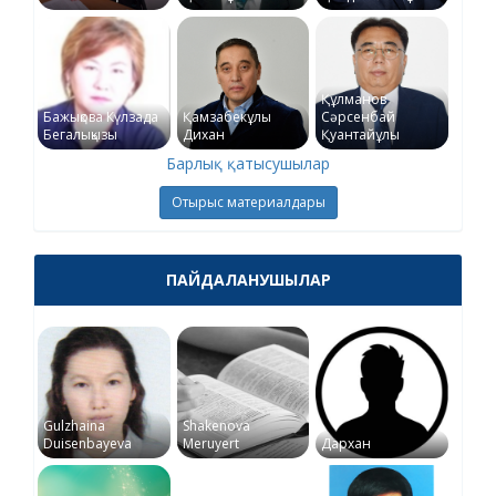
Құлманов
Бажықова Күлзада
Қамзабекұлы
Сәрсенбай
Бегалықызы
Дихан
Қуантайұлы
Барлық қатысушылар
Отырыс материалдары
ПАЙДАЛАНУШЫЛАР
Gulzhaina
Shakenova
Duisenbayeva
Meruyert
Дархан