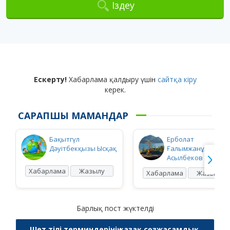
Іздеу
Ескерту!
Хабарлама қалдыру үшін
сайтқа кіру
керек.
САРАПШЫ МАМАНДАР
Бақытгүл
Ерболат
Дәуітбекқызы Ысқақ
Ғалымжанұлы
Асылбеков
Хабарлама
Жазылу
Хабарлама
Жазылу
Барлық пост жүктелді
Шет тілі терминдерінің қазақ сөзжасамдық,