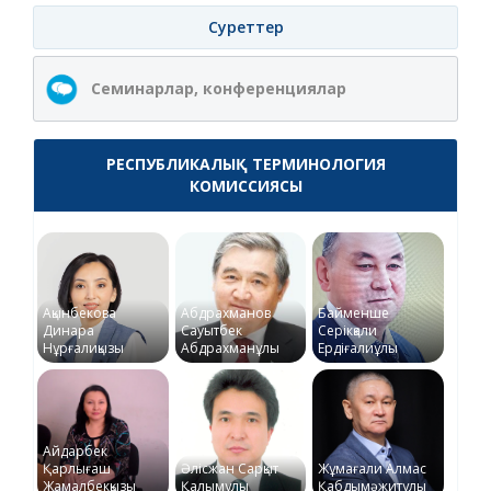
Суреттер
Семинарлар, конференциялар
РЕСПУБЛИКАЛЫҚ ТЕРМИНОЛОГИЯ
КОМИССИЯСЫ
Ақынбекова
Абдрахманов
Байменше
Динара
Сауытбек
Серікқали
Нұрғалиқызы
Абдрахманұлы
Ердіғалиұлы
Айдарбек
Қарлығаш
Әлісжан Сарқыт
Жұмағали Алмас
Жамалбекқызы
Қалымұлы
Қабдымәжитұлы