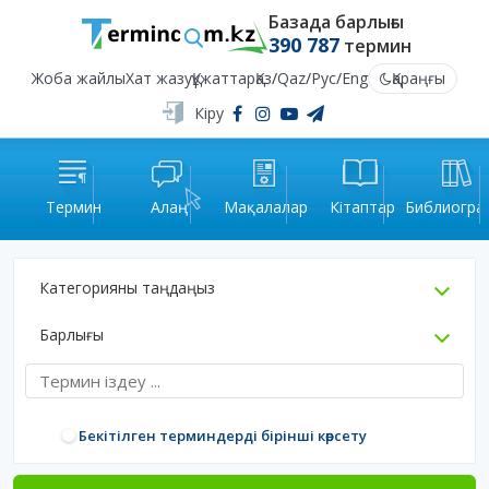
Базада барлығы
390 787
термин
Жоба жайлы
Хат жазу
Құжаттар
Қаз
/
Qaz
/
Рус
/
Eng
Қараңғы
Кіру
Термин
Алаң
Мақалалар
Кітаптар
Библиогра
Категорияны таңдаңыз
Барлығы
Бекітілген терминдерді бірінші көрсету