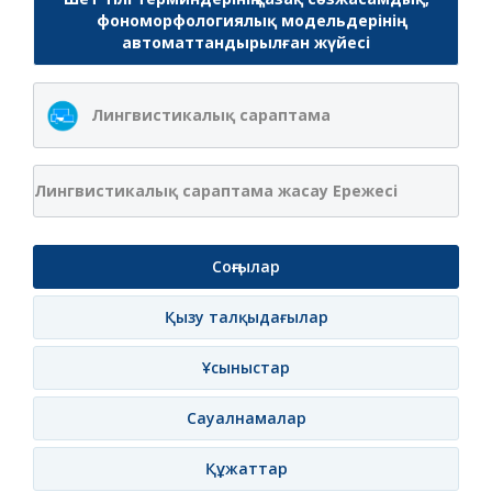
фономорфологиялық модельдерінің
автоматтандырылған жүйесі
Лингвистикалық сараптама
Лингвистикалық сараптама жасау Ережесі
Соңғылар
Қызу талқыдағылар
Ұсыныстар
Сауалнамалар
Құжаттар