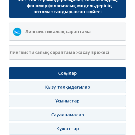
фономорфологиялық модельдерінің
автоматтандырылған жүйесі
Лингвистикалық сараптама
Лингвистикалық сараптама жасау Ережесі
Соңғылар
Қызу талқыдағылар
Ұсыныстар
Сауалнамалар
Құжаттар