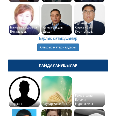
Құлманов
Бажықова Күлзада
Қамзабекұлы
Сәрсенбай
Бегалықызы
Дихан
Қуантайұлы
Барлық қатысушылар
Отырыс материалдары
ПАЙДАЛАНУШЫЛАР
Рахматулла
Ерғали
Дархан
Гаухар Асылбек
Нұржанұлы