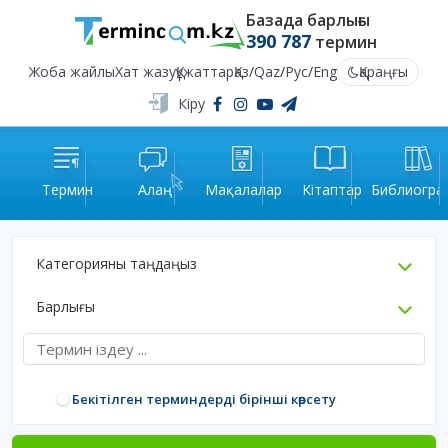
Базада барлығы
390 787
термин
Жоба жайлы
Хат жазу
Құжаттар
Қаз
/
Qaz
/
Рус
/
Eng
Қараңғы
Кіру
Термин
Алаң
Мақалалар
Кітаптар
Библиогра
Категорияны таңдаңыз
Барлығы
Бекітілген терминдерді бірінші көрсету