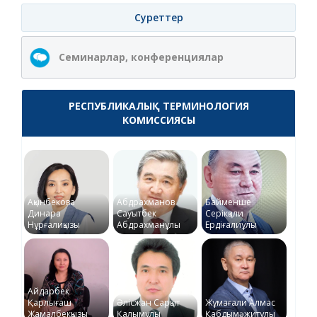
Суреттер
Семинарлар, конференциялар
РЕСПУБЛИКАЛЫҚ ТЕРМИНОЛОГИЯ
КОМИССИЯСЫ
Ақынбекова
Абдрахманов
Байменше
Динара
Сауытбек
Серікқали
Нұрғалиқызы
Абдрахманұлы
Ердіғалиұлы
Айдарбек
Қарлығаш
Әлісжан Сарқыт
Жұмағали Алмас
Жамалбекқызы
Қалымұлы
Қабдымәжитұлы