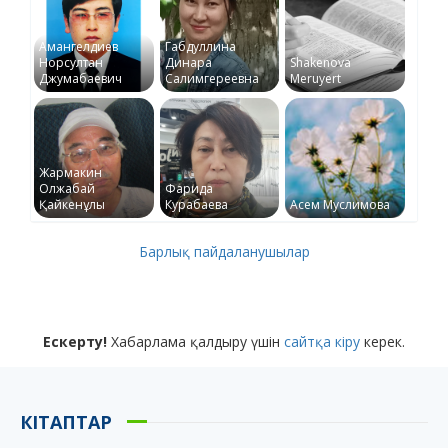
Амангелдиев
Габдуллина
Норсултан
Динара
Shakenova
Джумабаевич
Салимгереевна
Meruyert
Жармакин
Олжабай
Фарида
Қайкенұлы
Курабаева
Асем Муслимова
Барлық пайдаланушылар
Ескерту!
Хабарлама қалдыру үшін
сайтқа кіру
керек.
КІТАПТАР