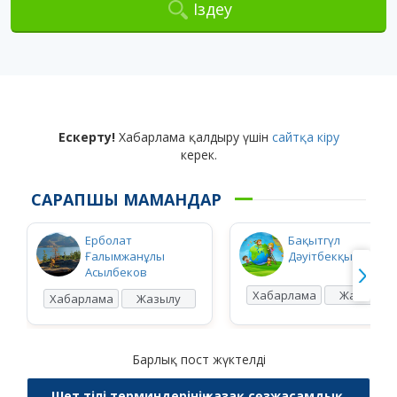
Іздеу
Ескерту!
Хабарлама қалдыру үшін
сайтқа кіру
керек.
САРАПШЫ МАМАНДАР
Ерболат
Бақытгүл
Ғалымжанұлы
Дәуітбекқызы Ысқ
Асылбеков
Хабарлама
Жазылу
Хабарлама
Жазылу
Барлық пост жүктелді
Шет тілі терминдерінің қазақ сөзжасамдық,