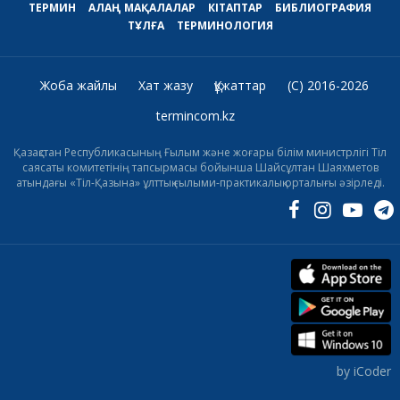
ТЕРМИН
АЛАҢ
МАҚАЛАЛАР
КІТАПТАР
БИБЛИОГРАФИЯ
ТҰЛҒА
ТЕРМИНОЛОГИЯ
Жоба жайлы
Хат жазу
Құжаттар
(C) 2016-2026
termincom.kz
Қазақстан Республикасының Ғылым және жоғары білім министрлігі Тіл
саясаты комитетінің тапсырмасы бойынша Шайсұлтан Шаяхметов
атындағы «Тіл-Қазына» ұлттық ғылыми-практикалық орталығы әзірледі.
by iCoder