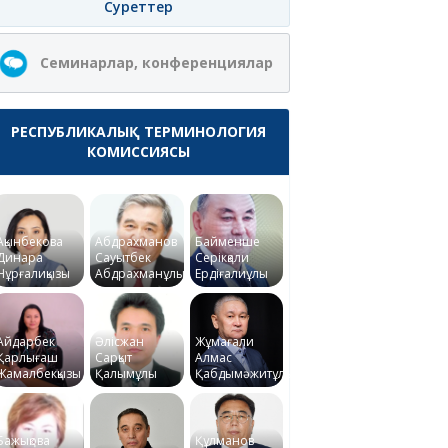
Суреттер
Семинарлар, конференциялар
РЕСПУБЛИКАЛЫҚ ТЕРМИНОЛОГИЯ
КОМИССИЯСЫ
Ақынбекова
Абдрахманов
Байменше
Динара
Сауытбек
Серікқали
Нұрғалиқызы
Абдрахманұлы
Ердіғалиұлы
Айдарбек
Әлісжан
Жұмағали
Қарлығаш
Сарқыт
Алмас
Жамалбекқызы
Қалымұлы
Қабдымәжитұлы
Бажықова
Құлманов