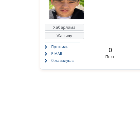
Хабарлама
Жазылу
Профиль
0
E-MAIL
Пост
0 жазылушы