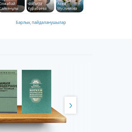
Олжабай
Фарида
Асем
Қайкенұлы
Курабаева
Муслимова
Барлық пайдаланушылар