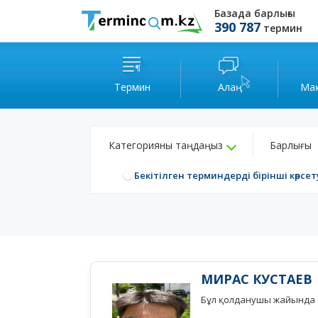
Базада барлығы
390 787
термин
Термин
Алаң
Ма
Категорияны таңдаңыз
Барлығы
Бекітілген терминдерді бірінші көрсет
МИРАС КУСТАЕВ
Бұл қолданушы жайында а