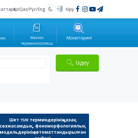
жаттар
Қаз
/
Qaz
/
Рус
/
Eng
Кіру
Қараңғы
Мониторинг
рек.
Мектеп
терминологиясы
Іздеу
Шет тілі терминдерінің қазақ
сөзжасамдық, фономорфологиялық
модельдерінің автоматтандырылған