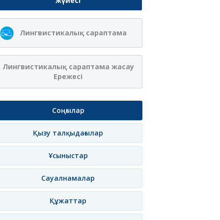
жүйесі
Лингвистикалық сараптама
Лингвистикалық сараптама жасау
Ережесі
Соңғылар
Қызу талқыдағылар
Ұсыныстар
Сауалнамалар
Құжаттар