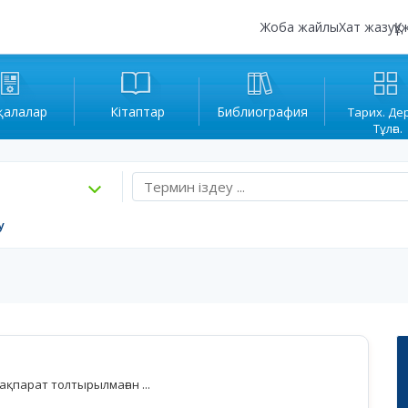
Жоба жайлы
Хат жазу
Құ
қалалар
Кітаптар
Библиография
Тарих. Де
Тұлға.
у
қпарат толтырылмаған ...