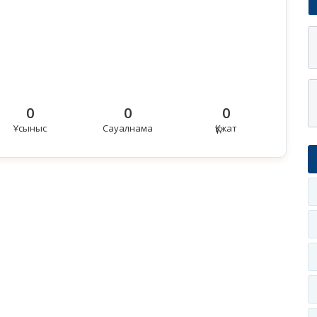
0
0
0
Ұсыныс
Сауалнама
Құжат