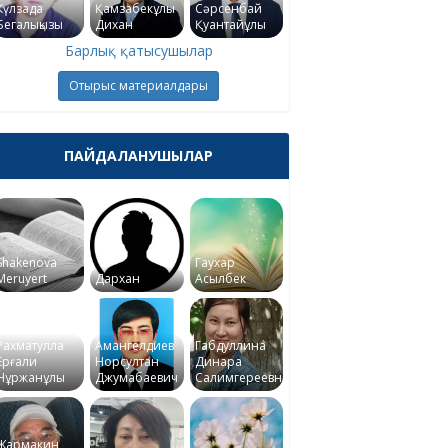
Күлзада
Қамзабекұлы
Сәрсенбай
Бегалықызы
Дихан
Қуантайұлы
Барлық қатысушылар
Отырыс материалдары
ПАЙДАЛАНУШЫЛАР
Shakenova
Гаухар
Meruyert
Дархан
Асылбек
Рахматулла
Амангелдиев
Габдуллина
Ерғали
Норсултан
Динара
Нұржанұлы
Джумабаевич
Салимгереевна
Жармакин