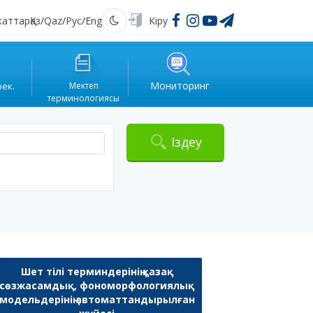
жаттар
Қаз
/
Qaz
/
Рус
/
Eng
Кіру
Қараңғы
Мониторинг
рек.
Мектеп
терминологиясы
Іздеу
Шет тілі терминдерінің қазақ
сөзжасамдық, фономорфологиялық
модельдерінің автоматтандырылған