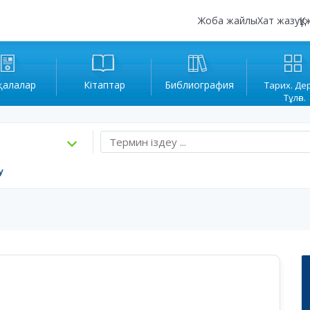
Жоба жайлы
Хат жазу
Құ
қалалар
Кітаптар
Библиография
Тарих. Де
Тұлға.
у