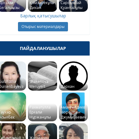
Күлзада
Қамзабекұлы
Сәрсенбай
Бегалықызы
Дихан
Қуантайұлы
Барлық қатысушылар
Отырыс материалдары
ПАЙДАЛАНУШЫЛАР
Gulzhaina
Shakenova
Duisenbayeva
Meruyert
Дархан
Рахматулла
Амангелдиев
Гаухар
Ерғали
Норсултан
Асылбек
Нұржанұлы
Джумабаевич
Габдуллина
Жармакин