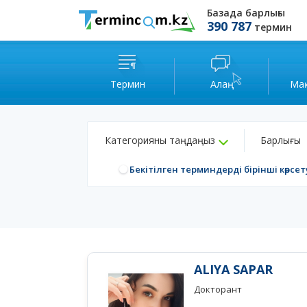
Базада барлығы
390 787
термин
Термин
Алаң
Ма
Категорияны таңдаңыз
Барлығы
Бекітілген терминдерді бірінші көрсет
ALIYA SAPAR
Докторант