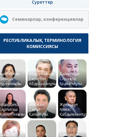
Суреттер
Семинарлар, конференциялар
РЕСПУБЛИКАЛЫҚ ТЕРМИНОЛОГИЯ
КОМИССИЯСЫ
Ақынбекова
Абдрахманов
Байменше
Динара
Сауытбек
Серікқали
Нұрғалиқызы
Абдрахманұлы
Ердіғалиұлы
Айдарбек
Әлісжан
Жұмағали
Қарлығаш
Сарқыт
Алмас
Жамалбекқызы
Қалымұлы
Қабдымәжитұлы
Бажықова
Құлманов