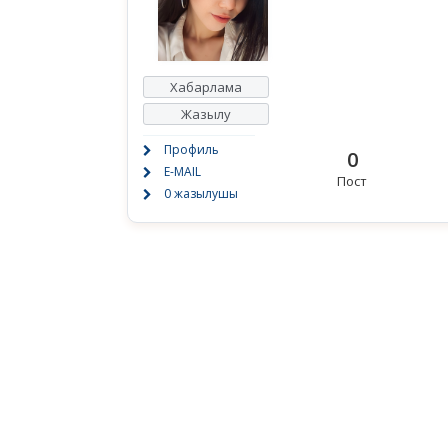
Хабарлама
Жазылу
Профиль
0
E-MAIL
Пост
0 жазылушы