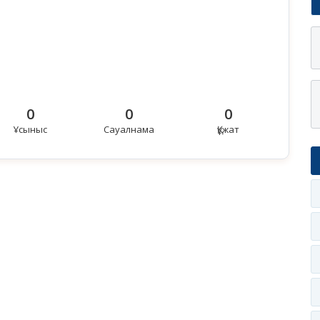
0
0
0
Ұсыныс
Сауалнама
Құжат