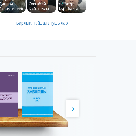
Динара
Олжабай
Фарида
Салимгереевна
Қайкенұлы
Курабаева
Барлық пайдаланушылар