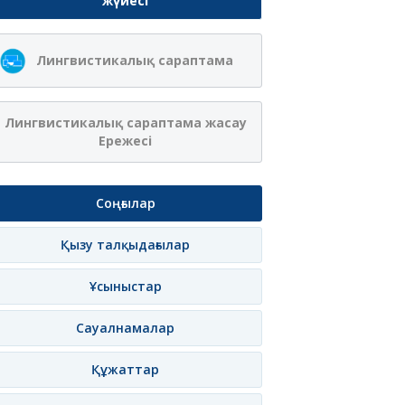
жүйесі
Лингвистикалық сараптама
Лингвистикалық сараптама жасау
Ережесі
Соңғылар
Қызу талқыдағылар
Ұсыныстар
Сауалнамалар
Құжаттар