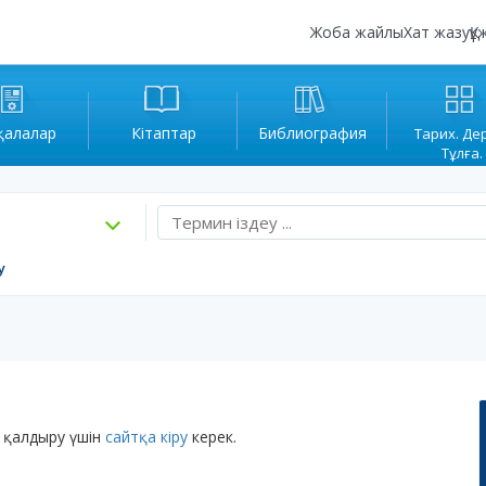
Жоба жайлы
Хат жазу
Құ
қалалар
Кітаптар
Библиография
Тарих. Де
Тұлға.
у
 қалдыру үшін
сайтқа кіру
керек.