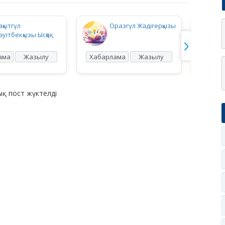
ақытгүл
Оразгүл Жәдігерқызы
әуітбекқызы Ысқақ
ама
Жазылу
Хабарлама
Жазылу
Хабар
қ пост жүктелді