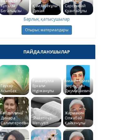
Бажықова
Құлманов
Күлзада
Қамзабекұлы
Сәрсенбай
Бегалықызы
Дихан
Қуантайұлы
Барлық қатысушылар
Отырыс материалдары
ПАЙДАЛАНУШЫЛАР
Рахматулла
Амангелдиев
Гаухар
Ерғали
Норсултан
Асылбек
Нұржанұлы
Джумабаевич
Габдуллина
Жармакин
Динара
Shakenova
Олжабай
Салимгереевна
Meruyert
Қайкенұлы