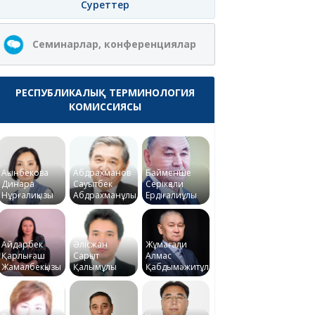
Суреттер
Семинарлар, конференциялар
РЕСПУБЛИКАЛЫҚ ТЕРМИНОЛОГИЯ
КОМИССИЯСЫ
Ақынбекова
Абдрахманов
Байменше
Динара
Сауытбек
Серікқали
Нұрғалиқызы
Абдрахманұлы
Ердіғалиұлы
Айдарбек
Әлісжан
Жұмағали
Қарлығаш
Сарқыт
Алмас
Жамалбекқызы
Қалымұлы
Қабдымәжитұлы