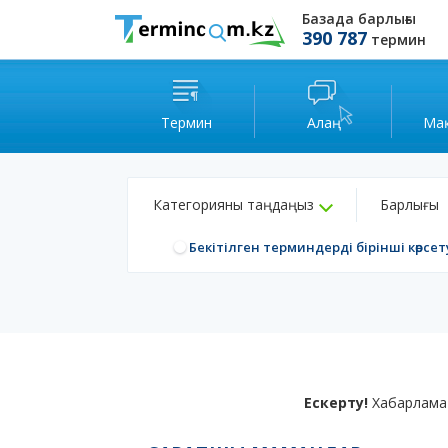
Базада барлығы
390 787
термин
Термин
Алаң
Ма
Категорияны таңдаңыз
Барлығы
Бекітілген терминдерді бірінші көрсет
Ескерту!
Хабарлама