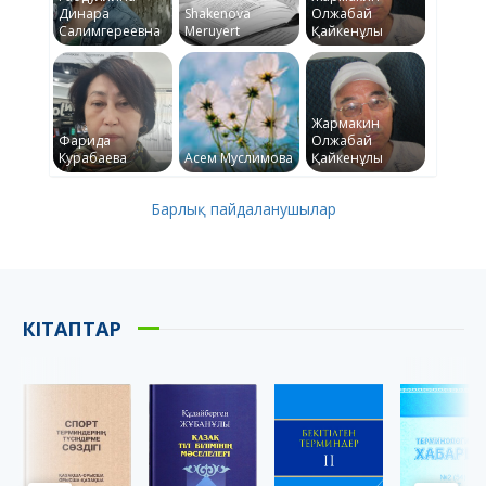
Динара
Shakenova
Олжабай
Салимгереевна
Meruyert
Қайкенұлы
Жармакин
Фарида
Олжабай
Курабаева
Асем Муслимова
Қайкенұлы
Барлық пайдаланушылар
КІТАПТАР