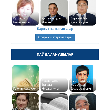
Бажықова
Құлманов
Күлзада
Қамзабекұлы
Сәрсенбай
Бегалықызы
Дихан
Қуантайұлы
Барлық қатысушылар
Отырыс материалдары
ПАЙДАЛАНУШЫЛАР
Рахматулла
Амангелдиев
Ерғали
Норсултан
Гаухар Асылбек
Нұржанұлы
Джумабаевич
Габдуллина
Жармакин