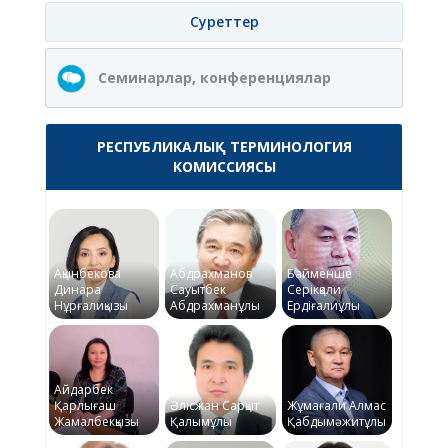
Суреттер
Семинарлар, конференциялар
РЕСПУБЛИКАЛЫҚ ТЕРМИНОЛОГИЯ
КОМИССИЯСЫ
Ақынбекова
Абдрахманов
Байменше
Динара
Сауытбек
Серікқали
Нұрғалиқызы
Абдрахманұлы
Ердіғалиұлы
Айдарбек
Қарлығаш
Әлісжан Сарқыт
Жұмағали Алмас
Жамалбекқызы
Қалымұлы
Қабдымәжитұлы