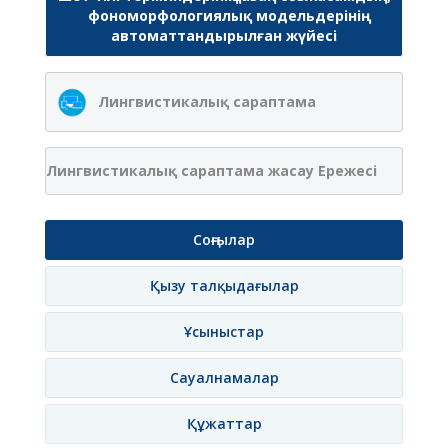
фономорфологиялық модельдерінің
автоматтандырылған жүйесі
Лингвистикалық сараптама
Лингвистикалық сараптама жасау Ережесі
Соңғылар
Қызу талқыдағылар
Ұсыныстар
Сауалнамалар
Құжаттар