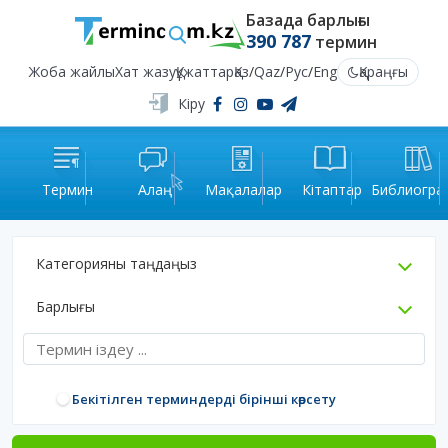
Базада барлығы
390 787
термин
Жоба жайлы
Хат жазу
Құжаттар
Қаз
/
Qaz
/
Рус
/
Eng
Қараңғы
Кіру
Термин
Алаң
Мақалалар
Кітаптар
Библиогра
Категорияны таңдаңыз
Барлығы
Бекітілген терминдерді бірінші көрсету