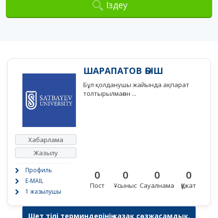
Іздеу
ШАРАПАТОВ ӘБІШ
Бұл қолданушы жайында ақпарат
толтырылмаған ...
Хабарлама
Жазылу
Профиль
0
0
0
0
E-MAIL
Пост
Ұсыныс
Сауалнама
Құжат
1 жазылушы
Шет тілі терминдерінің қазақ сөзжасамдық,