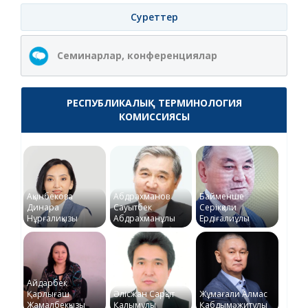
Суреттер
Семинарлар, конференциялар
РЕСПУБЛИКАЛЫҚ ТЕРМИНОЛОГИЯ
КОМИССИЯСЫ
Ақынбекова
Абдрахманов
Байменше
Динара
Сауытбек
Серікқали
Нұрғалиқызы
Абдрахманұлы
Ердіғалиұлы
Айдарбек
Қарлығаш
Әлісжан Сарқыт
Жұмағали Алмас
Жамалбекқызы
Қалымұлы
Қабдымәжитұлы