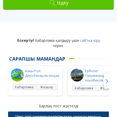
Іздеу
Ескерту!
Хабарлама қалдыру үшін
сайтқа кіру
керек.
САРАПШЫ МАМАНДАР
Бақытгүл
Ерболат
Дәуітбекқызы Ысқақ
Ғалымжанұлы
Асылбеков
Хабарлама
Жазылу
Хабарлама
Жазылу
Барлық пост жүктелді
Шет тілі терминдерінің қазақ сөзжасамдық,