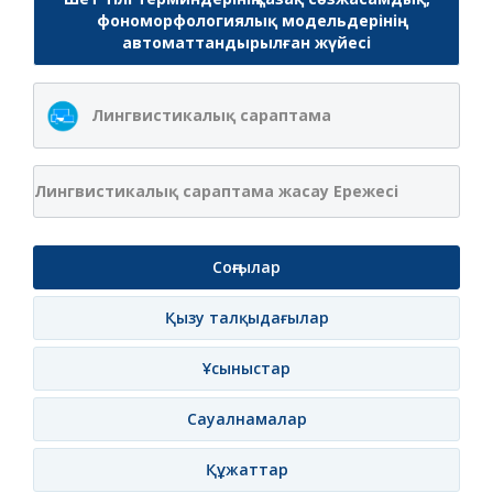
фономорфологиялық модельдерінің
автоматтандырылған жүйесі
Лингвистикалық сараптама
Лингвистикалық сараптама жасау Ережесі
Соңғылар
Қызу талқыдағылар
Ұсыныстар
Сауалнамалар
Құжаттар