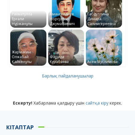
Рахматулла
Амангелдиев
Габдуллина
Ерғали
Норсултан
Динара
Нұржанұлы
Джумабаевич
Салимгереевна
Жармакин
Олжабай
Фарида
Қайкенұлы
Курабаева
Асем Муслимова
Барлық пайдаланушылар
Ескерту!
Хабарлама қалдыру үшін
сайтқа кіру
керек.
КІТАПТАР