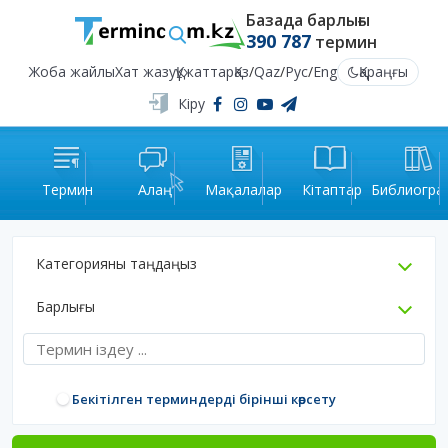
Базада барлығы
390 787
термин
Жоба жайлы
Хат жазу
Құжаттар
Қаз
/
Qaz
/
Рус
/
Eng
Қараңғы
Кіру
Термин
Алаң
Мақалалар
Кітаптар
Библиогра
Категорияны таңдаңыз
Барлығы
Бекітілген терминдерді бірінші көрсету