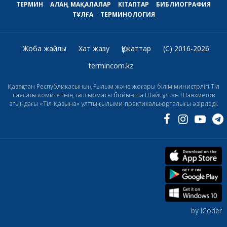
ТЕРМИН
АЛАҢ
МАҚАЛАЛАР
КІТАПТАР
БИБЛИОГРАФИЯ
ТҰЛҒА
ТЕРМИНОЛОГИЯ
Жоба жайлы
Хат жазу
Құжаттар
(C) 2016-2026
termincom.kz
Қазақстан Республикасының Ғылым және жоғары білім министрлігі Тіл
саясаты комитетінің тапсырмасы бойынша Шайсұлтан Шаяхметов
атындағы «Тіл-Қазына» ұлттық ғылыми-практикалық орталығы әзірледі.
by iCoder