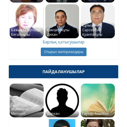
Құлманов
Бажықова Күлзада
Қамзабекұлы
Сәрсенбай
Бегалықызы
Дихан
Қуантайұлы
Барлық қатысушылар
Отырыс материалдары
ПАЙДАЛАНУШЫЛАР
Shakenova
Meruyert
Дархан
Гаухар Асылбек