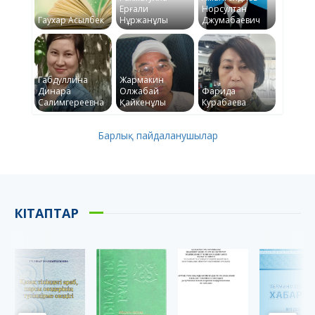
Ерғали
Норсултан
Гаухар Асылбек
Нұржанұлы
Джумабаевич
Габдуллина
Жармакин
Динара
Олжабай
Фарида
Салимгереевна
Қайкенұлы
Курабаева
Барлық пайдаланушылар
КІТАПТАР