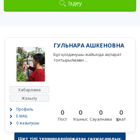
Іздеу
ГУЛЬНАРА АШКЕНОВНА
Бұл қолданушы жайында ақпарат
толтырылмаған ...
Хабарлама
Жазылу
Профиль
0
0
0
0
E-MAIL
Пост
Ұсыныс
Сауалнама
Құжат
0 жазылушы
Шет тілі терминдерінің қазақ сөзжасамдық,