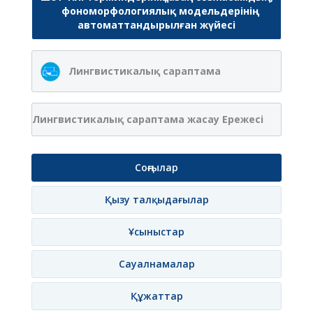
фономорфологиялық модельдерінің
автоматтандырылған жүйесі
Лингвистикалық сараптама
Лингвистикалық сараптама жасау Ережесі
Соңғылар
Қызу талқыдағылар
Ұсыныстар
Сауалнамалар
Құжаттар