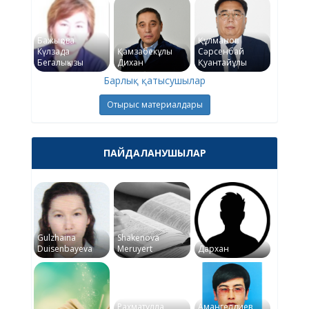
Бажықова
Құлманов
Күлзада
Қамзабекұлы
Сәрсенбай
Бегалықызы
Дихан
Қуантайұлы
Барлық қатысушылар
Отырыс материалдары
ПАЙДАЛАНУШЫЛАР
Gulzhaina
Shakenova
Duisenbayeva
Meruyert
Дархан
Рахматулла
Амангелдиев