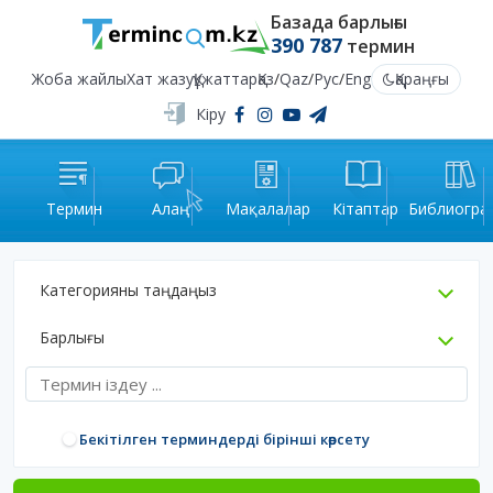
Базада барлығы
390 787
термин
Жоба жайлы
Хат жазу
Құжаттар
Қаз
/
Qaz
/
Рус
/
Eng
Қараңғы
Кіру
Термин
Алаң
Мақалалар
Кітаптар
Библиогра
Категорияны таңдаңыз
Барлығы
Бекітілген терминдерді бірінші көрсету