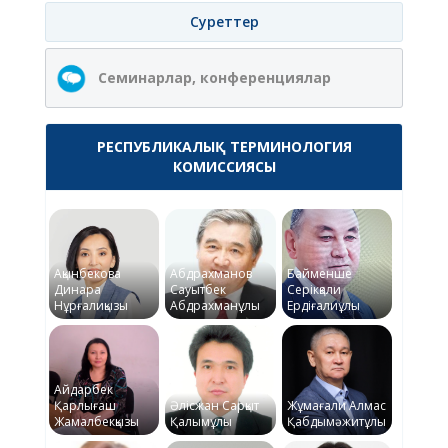
Суреттер
Семинарлар, конференциялар
РЕСПУБЛИКАЛЫҚ ТЕРМИНОЛОГИЯ
КОМИССИЯСЫ
Ақынбекова
Абдрахманов
Байменше
Динара
Сауытбек
Серікқали
Нұрғалиқызы
Абдрахманұлы
Ердіғалиұлы
Айдарбек
Қарлығаш
Әлісжан Сарқыт
Жұмағали Алмас
Жамалбекқызы
Қалымұлы
Қабдымәжитұлы