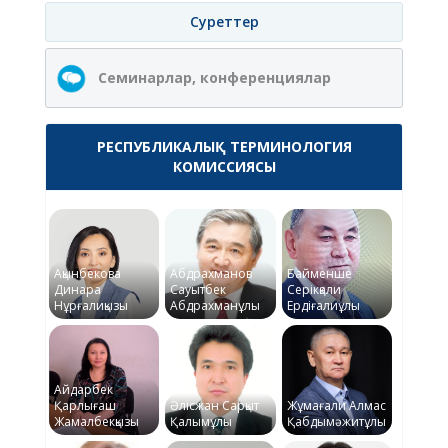
Суреттер
Семинарлар, конференциялар
РЕСПУБЛИКАЛЫҚ ТЕРМИНОЛОГИЯ
КОМИССИЯСЫ
Ақынбекова
Абдрахманов
Байменше
Динара
Сауытбек
Серікқали
Нұрғалиқызы
Абдрахманұлы
Ердіғалиұлы
Айдарбек
Қарлығаш
Әлісжан Сарқыт
Жұмағали Алмас
Жамалбекқызы
Қалымұлы
Қабдымәжитұлы