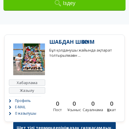
Іздеу
ШАБДАН ШӘКӘРІМ
Бұл қолданушы жайында ақпарат
толтырылмаған ...
Хабарлама
Жазылу
Профиль
0
0
0
0
E-MAIL
Пост
Ұсыныс
Сауалнама
Құжат
0 жазылушы
Шет тілі терминдерінің қазақ сөзжасамдық,