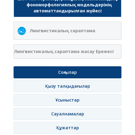
фономорфологиялық модельдерінің
автоматтандырылған жүйесі
Лингвистикалық сараптама
Лингвистикалық сараптама жасау Ережесі
Соңғылар
Қызу талқыдағылар
Ұсыныстар
Сауалнамалар
Құжаттар