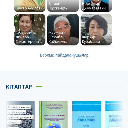
Ерғали
Норсултан
Гаухар Асылбек
Нұржанұлы
Джумабаевич
Габдуллина
Жармакин
Динара
Олжабай
Фарида
Салимгереевна
Қайкенұлы
Курабаева
Барлық пайдаланушылар
КІТАПТАР