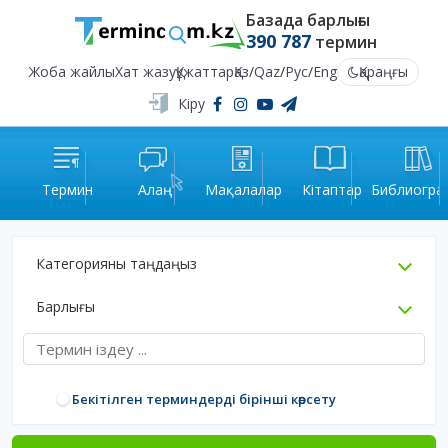
Базада барлығы
390 787
термин
Жоба жайлы
Хат жазу
Құжаттар
Қаз
/
Qaz
/
Рус
/
Eng
Қараңғы
Кіру
Термин
Алаң
Мақалалар
Кітаптар
Библиогра
Категорияны таңдаңыз
Барлығы
Бекітілген терминдерді бірінші көрсету