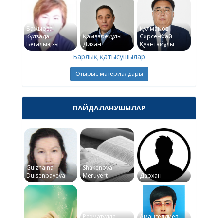
Бажықова
Құлманов
Күлзада
Қамзабекұлы
Сәрсенбай
Бегалықызы
Дихан
Қуантайұлы
Барлық қатысушылар
Отырыс материалдары
ПАЙДАЛАНУШЫЛАР
Gulzhaina
Shakenova
Duisenbayeva
Meruyert
Дархан
Рахматулла
Амангелдиев