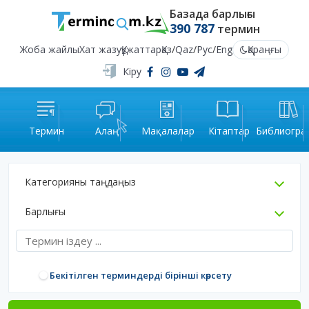
Базада барлығы
390 787
термин
Жоба жайлы
Хат жазу
Құжаттар
Қаз
/
Qaz
/
Рус
/
Eng
Қараңғы
Кіру
Термин
Алаң
Мақалалар
Кітаптар
Библиогра
Категорияны таңдаңыз
Барлығы
Бекітілген терминдерді бірінші көрсету