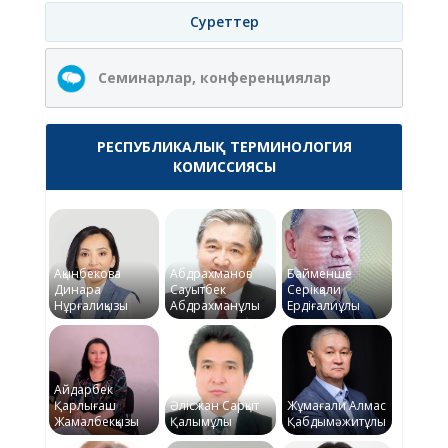
Суреттер
Семинарлар, конференциялар
РЕСПУБЛИКАЛЫҚ ТЕРМИНОЛОГИЯ
КОМИССИЯСЫ
Ақынбекова
Абдрахманов
Байменше
Динара
Сауытбек
Серікқали
Нұрғалиқызы
Абдрахманұлы
Ердіғалиұлы
Айдарбек
Қарлығаш
Әлісжан Сарқыт
Жұмағали Алмас
Жамалбекқызы
Қалымұлы
Қабдымәжитұлы