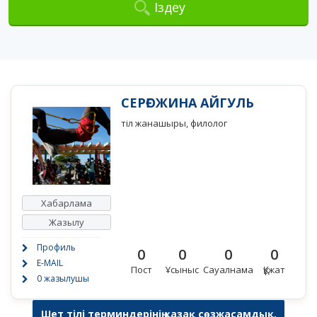
Іздеу
СЕРҒОЖИНА АЙГУЛЬ
тіл жанашыры, филолог
Хабарлама
Жазылу
Профиль
0
0
0
0
E-MAIL
Пост
Ұсыныс
Сауалнама
Құжат
0 жазылушы
Шет тілі терминдерінің қазақ сөзжасамдық,