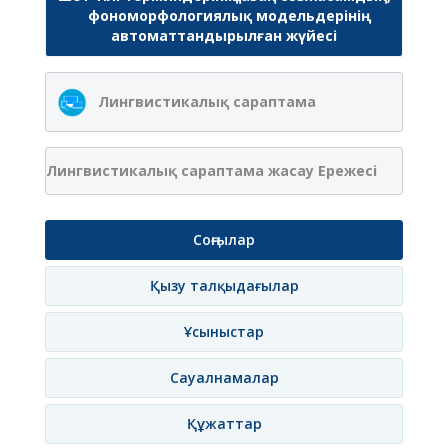
фономорфологиялық модельдерінің
автоматтандырылған жүйесі
Лингвистикалық сараптама
Лингвистикалық сараптама жасау Ережесі
Соңғылар
Қызу талқыдағылар
Ұсыныстар
Сауалнамалар
Құжаттар