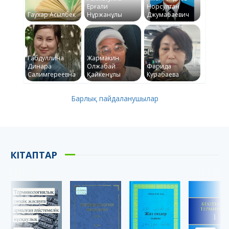
Ерғали
Норсултан
Гаухар Асылбек
Нұржанұлы
Джумабаевич
Габдуллина
Жармакин
Динара
Олжабай
Фарида
Салимгереевна
Қайкенұлы
Курабаева
Барлық пайдаланушылар
КІТАПТАР