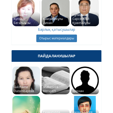
Бажықова
Құлманов
Күлзада
Қамзабекұлы
Сәрсенбай
Бегалықызы
Дихан
Қуантайұлы
Барлық қатысушылар
Отырыс материалдары
ПАЙДАЛАНУШЫЛАР
Gulzhaina
Shakenova
Duisenbayeva
Meruyert
Дархан
Рахматулла
Амангелдиев