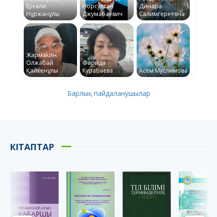
Ерғали
Норсултан
Динара
Нұржанұлы
Джумабаевич
Салимгереевна
Жармакин
Олжабай
Фарида
Қайкенұлы
Курабаева
Асем Муслимова
Барлық пайдаланушылар
КІТАПТАР