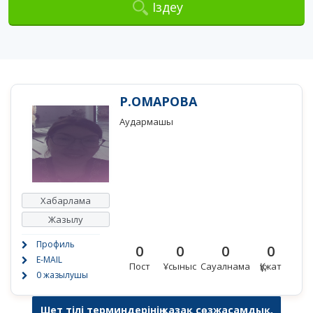
Іздеу
Р.ОМАРОВА
Аудармашы
Хабарлама
Жазылу
Профиль
0
0
0
0
E-MAIL
Пост
Ұсыныс
Сауалнама
Құжат
0 жазылушы
Шет тілі терминдерінің қазақ сөзжасамдық,