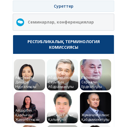
Суреттер
Семинарлар, конференциялар
РЕСПУБЛИКАЛЫҚ ТЕРМИНОЛОГИЯ
КОМИССИЯСЫ
Ақынбекова
Абдрахманов
Байменше
Динара
Сауытбек
Серікқали
Нұрғалиқызы
Абдрахманұлы
Ердіғалиұлы
Айдарбек
Қарлығаш
Әлісжан Сарқыт
Жұмағали Алмас
Жамалбекқызы
Қалымұлы
Қабдымәжитұлы