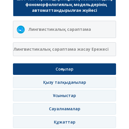
фономорфологиялық модельдерінің
автоматтандырылған жүйесі
Лингвистикалық сараптама
Лингвистикалық сараптама жасау Ережесі
Соңғылар
Қызу талқыдағылар
Ұсыныстар
Сауалнамалар
Құжаттар