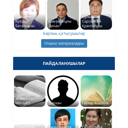
Бажықова
Құлманов
Күлзада
Қамзабекұлы
Сәрсенбай
Бегалықызы
Дихан
Қуантайұлы
Барлық қатысушылар
Отырыс материалдары
ПАЙДАЛАНУШЫЛАР
Shakenova
Meruyert
Дархан
Гаухар Асылбек
Рахматулла
Амангелдиев
Габдуллина