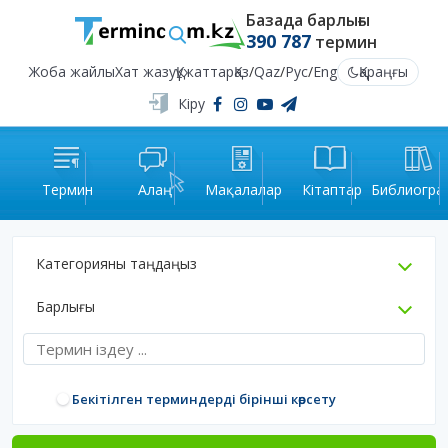
Базада барлығы
390 787
термин
Жоба жайлы
Хат жазу
Құжаттар
Қаз
/
Qaz
/
Рус
/
Eng
Қараңғы
Кіру
Термин
Алаң
Мақалалар
Кітаптар
Библиогра
Категорияны таңдаңыз
Барлығы
Бекітілген терминдерді бірінші көрсету