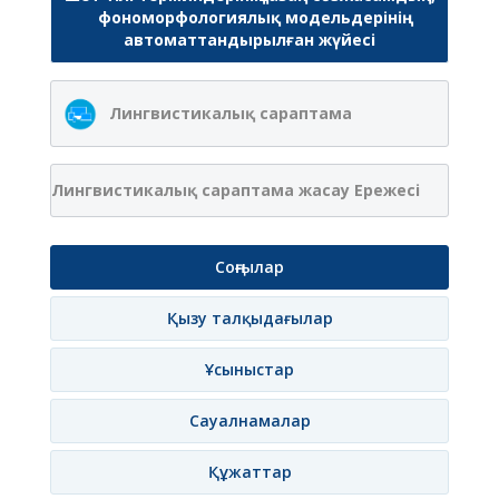
фономорфологиялық модельдерінің
автоматтандырылған жүйесі
Лингвистикалық сараптама
Лингвистикалық сараптама жасау Ережесі
Соңғылар
Қызу талқыдағылар
Ұсыныстар
Сауалнамалар
Құжаттар