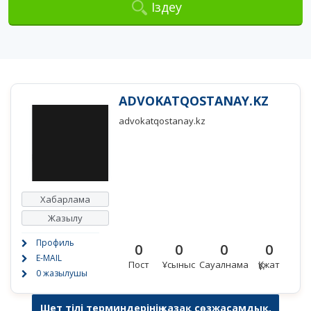
Іздеу
ADVOKATQOSTANAY.KZ
advokatqostanay.kz
Хабарлама
Жазылу
Профиль
0
0
0
0
E-MAIL
Пост
Ұсыныс
Сауалнама
Құжат
0 жазылушы
Шет тілі терминдерінің қазақ сөзжасамдық,