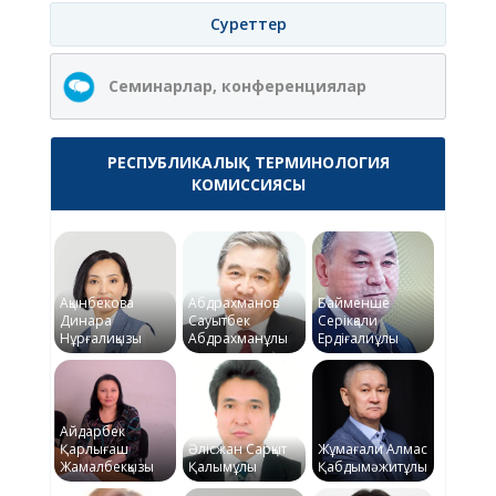
Суреттер
Семинарлар, конференциялар
РЕСПУБЛИКАЛЫҚ ТЕРМИНОЛОГИЯ
КОМИССИЯСЫ
Ақынбекова
Абдрахманов
Байменше
Динара
Сауытбек
Серікқали
Нұрғалиқызы
Абдрахманұлы
Ердіғалиұлы
Айдарбек
Қарлығаш
Әлісжан Сарқыт
Жұмағали Алмас
Жамалбекқызы
Қалымұлы
Қабдымәжитұлы