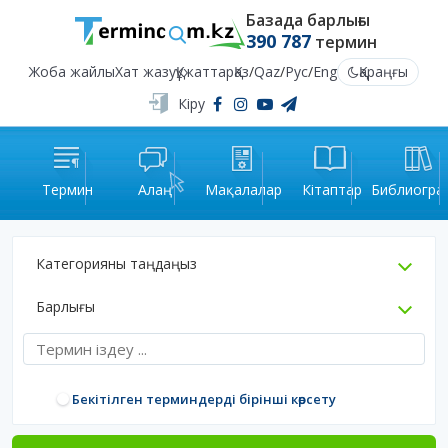
Базада барлығы
390 787
термин
Жоба жайлы
Хат жазу
Құжаттар
Қаз
/
Qaz
/
Рус
/
Eng
Қараңғы
Кіру
Термин
Алаң
Мақалалар
Кітаптар
Библиогра
Категорияны таңдаңыз
Барлығы
Бекітілген терминдерді бірінші көрсету