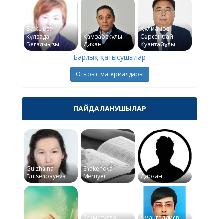
Бажықова
Құлманов
Күлзада
Қамзабекұлы
Сәрсенбай
Бегалықызы
Дихан
Қуантайұлы
Барлық қатысушылар
Отырыс материалдары
ПАЙДАЛАНУШЫЛАР
Gulzhaina
Shakenova
Duisenbayeva
Meruyert
Дархан
Рахматулла
Амангелдиев