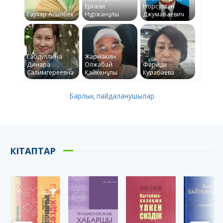
Ерғали
Норсултан
Гаухар Асылбек
Нұржанұлы
Джумабаевич
Габдуллина
Жармакин
Динара
Олжабай
Фарида
Салимгереевна
Қайкенұлы
Курабаева
Барлық пайдаланушылар
КІТАПТАР